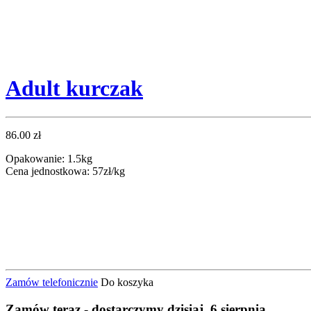
Adult kurczak
86.00 zł
Opakowanie: 1.5kg
Cena jednostkowa: 57zł/kg
Zamów telefonicznie
Do koszyka
Zamów
teraz
- dostarczymy
dzisiaj, 6 sierpnia