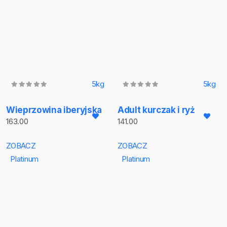
5kg
5kg
Wieprzowina iberyjska
Adult kurczak i ryż
163.00
141.00
ZOBACZ
ZOBACZ
Platinum
Platinum