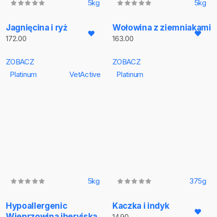
5kg
5kg
Jagnięcina i ryż
Wołowina z ziemniakami
172.00
163.00
ZOBACZ
ZOBACZ
Platinum
VetActive
Platinum
5kg
375g
Hypoallergenic
Kaczka i indyk
Wieprzowina iberyjska
14.90