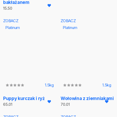
bakłażanem
15.50
ZOBACZ
ZOBACZ
Platinum
Platinum
1.5kg
1.5kg
Puppy kurczak i ryż
Wołowina z ziemniakami
65.01
70.01
ZOBACZ
ZOBACZ