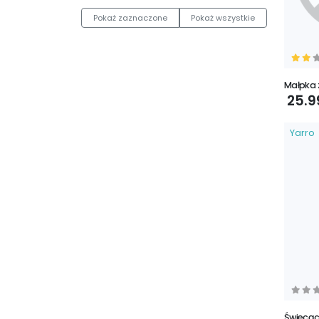
Pokaż zaznaczone
Pokaż wszystkie
Małpka z
25.9
Yarro
Świecąc