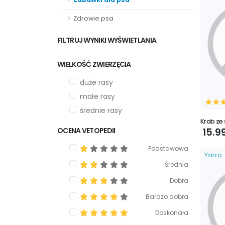
Zdrowie psa
FILTRUJ WYNIKI WYŚWIETLANIA
WIELKOŚĆ ZWIERZĘCIA
duże rasy
małe rasy
średnie rasy
Krab ze
OCENA VETOPEDII
15.9
Podstawowa
Yarro
Średnia
Dobra
Bardzo dobra
Doskonała