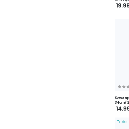
19.9
Sznur sp
34cm/1
14.9
Trixie