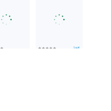
1 szt.
 piłką
Żyrafa z piszczałką
42.50
Trixie