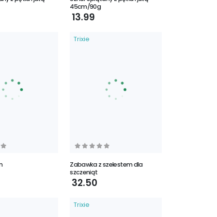
45cm/90g
13.99
Trixie
m
Zabawka z szelestem dla
szczeniąt
32.50
Trixie