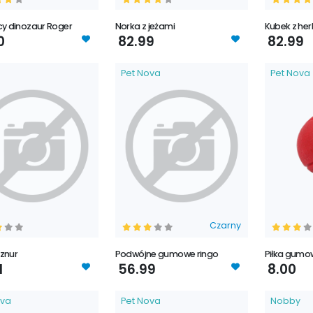
cy dinozaur Roger
Norka z jeżami
Kubek z he
0
82.99
82.99
Pet Nova
Pet Nova
Czarny
znur
Podwójne gumowe ringo
Piłka gumo
1
56.99
8.00
ova
Pet Nova
Nobby