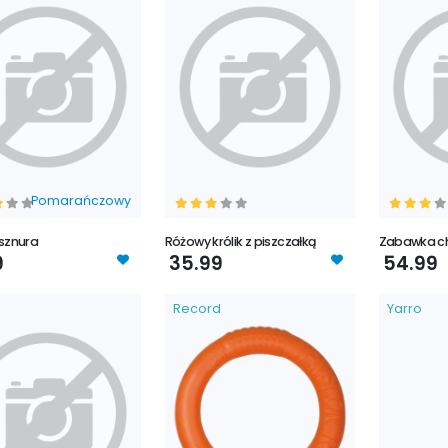
Pomarańczowy
 sznura
Różowy królik z piszczałką
Zabawka c
9
35.99
54.99
Record
Yarro