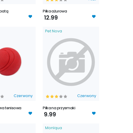
rbatą
Piłka ażurowa
12.99
Pet Nova
Czerwony
Czerwony
wa tenisowa
Piłka na przysmaki
9.99
MonIqua