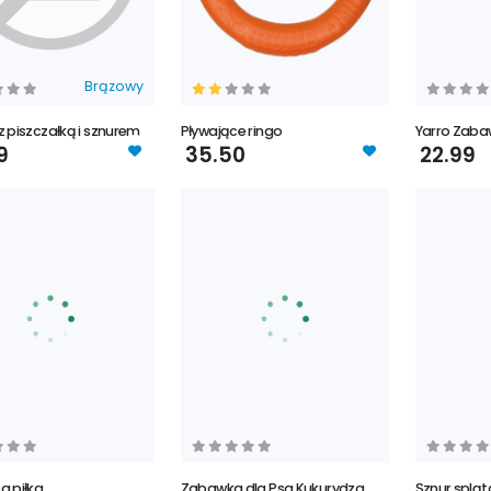
Brązowy
 piszczałką i sznurem
Pływające ringo
Yarro Zaba
9
35.50
22.99
a piłka
Zabawka dla Psa Kukurydza
Sznur spląta