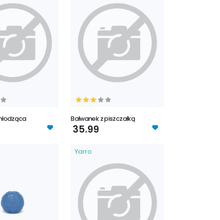
hłodząca
Bałwanek z piszczałką
35.99
Yarro