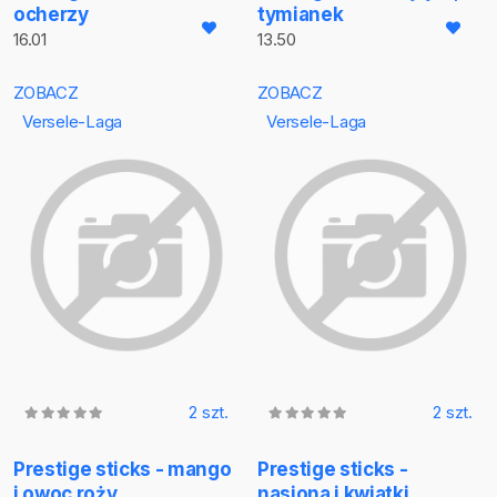
ocherzy
tymianek
16.01
13.50
ZOBACZ
ZOBACZ
Versele-Laga
Versele-Laga
2 szt.
2 szt.
Prestige sticks - mango
Prestige sticks -
i owoc roży
nasiona i kwiatki