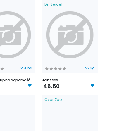
Dr. Seidel
250ml
226g
up na odporność
Joint flex
45.50
Over Zoo