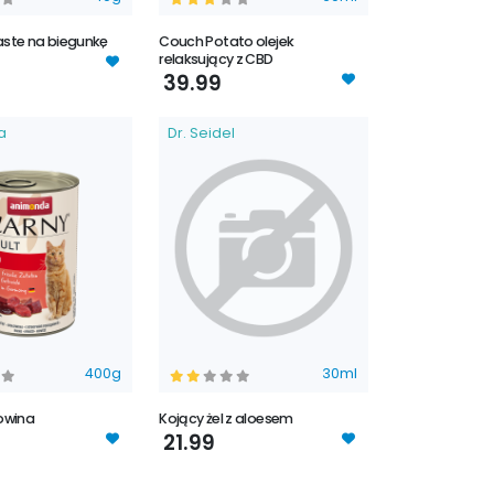
Paste na biegunkę
Couch Potato olejek
relaksujący z CBD
39.99
a
Dr. Seidel
400g
30ml
owina
Kojący żel z aloesem
21.99