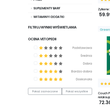
SUPLEMENTY BARF
Zylkene
59.9
WITAMINY I DODATKI
FILTRUJ WYNIKI WYŚWIETLANIA
Green
OCENA VETOPEDII
Podstawowa
Średnia
Dobra
Bardzo dobra
Doskonała
Pokaż zaznaczone
Pokaż wszystkie
Couch P
relaksuj
72.3