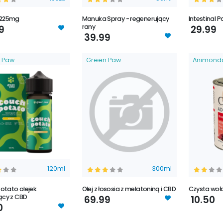
 225mg
Manuka Spray - regenerujący
Intestinal 
rany
9
29.99
39.99
 Paw
Green Paw
Animond
120ml
300ml
otato olejek
Olej z łososia z melatoniną i CBD
Czysta woł
ący z CBD
69.99
10.50
0