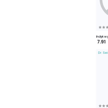
Indyk w
7.91
Dr. Se