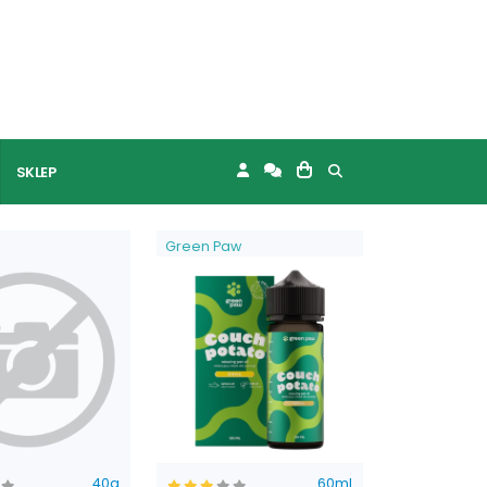
SKLEP
Green Paw
40g
60ml