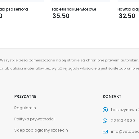
 dla psa seniora
Tabletki na kule włosowe
Flawitol dla
0
35.50
32.50
Wszystkie treści zamieszczone na tej stronie są chronione prawem autorskim.
ci lub całości materiałów bez wyraźnej zgody właściciela jest ściśle zabronio
PRZYDATNE
KONTAKT
Regulamin
Leszczynowa 2
Polityka prywatności
22 100 43 30
Sklep zoologiczny szczecin
info@vetoped