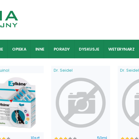
IE
OPIEKA
INNE
PORADY
DYSKUSJE
WETERYNARZ
uinol
Dr. Seidel
Dr. Seidel
10szt.
50ml