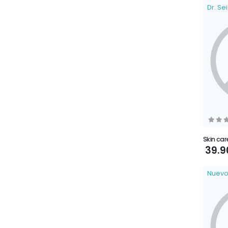
Dr. Se
Skin car
39.9
Nuev