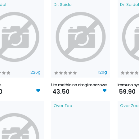
idel
Dr. Seidel
Dr. Seidel
226g
120g
e
Uro methio na drogi moczowe
Immuno syr
0
43.50
59.90
o
Over Zoo
Over Zoo