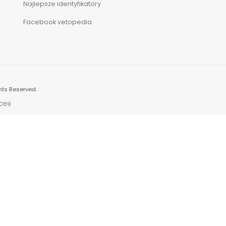
Najlepsze identyfikatory
Facebook vetopedia
hts Reserved.
.089
PODMIOT POD NADZOREM
Wojewódzki Inspektorat Weterynarii 
Szczecinie
71-337 Szczecin, ul. Ostrawicka 2
tel. (091) 48 98 200
Główny inspektorat weterynarii
Obrót detaliczny produktami otc na