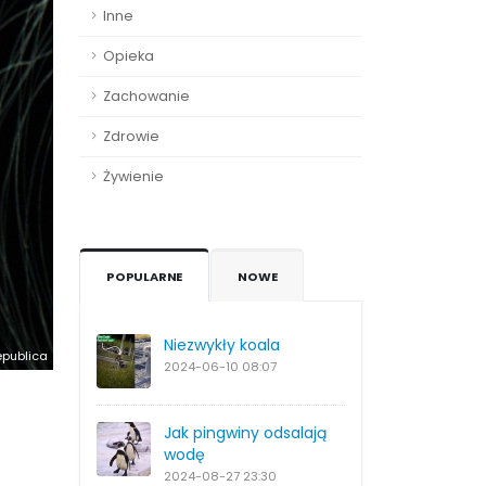
Inne
Opieka
Zachowanie
Zdrowie
Żywienie
POPULARNE
NOWE
Niezwykły koala
epublica
2024-06-10
08:07
Jak pingwiny odsalają
wodę
2024-08-27
23:30