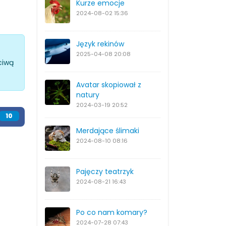
Kurze emocje
2024-08-02
15:36
Język rekinów
2025-04-08
20:08
ciwą
Avatar skopiował z
natury
2024-03-19
20:52
11
Merdające ślimaki
2024-08-10
08:16
Pajęczy teatrzyk
2024-08-21
16:43
Po co nam komary?
2024-07-28
07:43