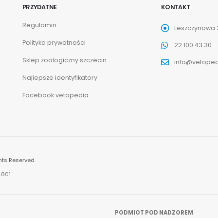
PRZYDATNE
KONTAKT
Regulamin
Leszczynowa 2
Polityka prywatności
22 100 43 30
Sklep zoologiczny szczecin
info@vetoped
Najlepsze identyfikatory
Facebook vetopedia
hts Reserved.
.801
PODMIOT POD NADZOREM