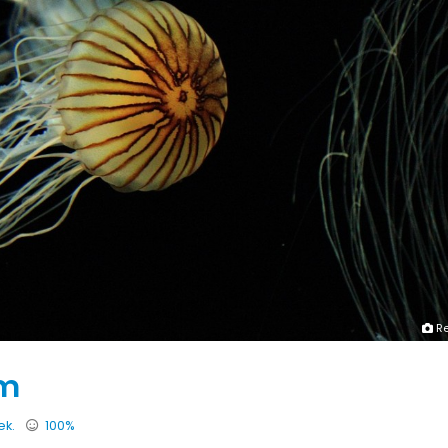
R
em
ek.
100%