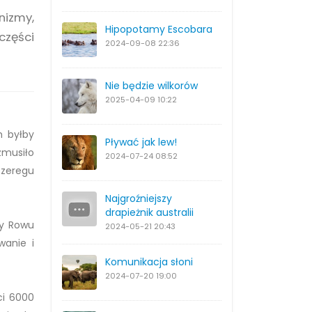
nizmy,
Hipopotamy Escobara
części
2024-09-08
22:36
Nie będzie wilkorów
2025-04-09
10:22
h byłby
Pływać jak lew!
zmusiło
2024-07-24
08:52
szeregu
Najgroźniejszy
drapieżnik australii
cy Rowu
2024-05-21
20:43
wanie i
Komunikacja słoni
2024-07-20
19:00
ci 6000