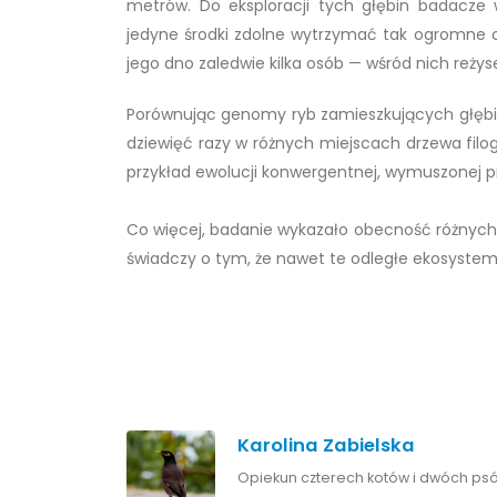
metrów. Do eksploracji tych głębin badacze w
jedyne środki zdolne wytrzymać tak ogromne ciś
jego dno zaledwie kilka osób — wśród nich reży
Porównując genomy ryb zamieszkujących głębin
dziewięć razy w różnych miejscach drzewa filo
przykład ewolucji konwergentnej, wymuszonej p
Co więcej, badanie wykazało obecność różnych
świadczy o tym, że nawet te odległe ekosystemy
Karolina Zabielska
Opiekun czterech kotów i dwóch psów.