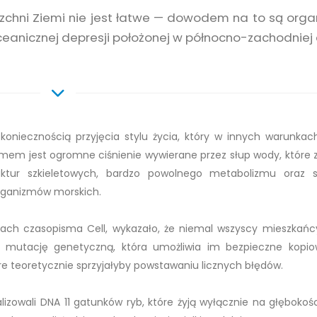
zchni Ziemi nie jest łatwe — dowodem na to są orga
ceanicznej depresji położonej w północno-zachodniej 
 koniecznością przyjęcia stylu życia, który w innych warunkac
lemem jest ogromne ciśnienie wywierane przez słup wody, które 
uktur szkieletowych, bardzo powolnego metabolizmu oraz 
rganizmów morskich.
ch czasopisma Cell, wykazało, że niemal wszyscy mieszkań
ą mutację genetyczną, która umożliwia im bezpieczne kopio
e teoretycznie sprzyjałyby powstawaniu licznych błędów.
izowali DNA 11 gatunków ryb, które żyją wyłącznie na głębokoś