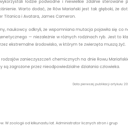
ykorzystali łodzie podwodne i niewielkie zdalnie sterowane p
nienie. Warto dodać, że Rów Mariański jest tak głęboki, że dot
ser Titanica i Avatara, James Cameron.
y, naukowcy odkryli, że wspomniana mutacja pojawiła się co n
genetycznego — niezależnie w różnych rodzinach ryb. Jest to kl
rzez ekstremalne środowisko, w którym te zwierzęta muszą żyć.
 rodzajów zanieczyszczeń chemicznych na dnie Rowu Mariański
 są zagrożone przez nieodpowiedzialne działania człowieka.
Data pierwszej publikacji artykułu: 
 W zoologii od kilkunastu lat. Administrator licznych stron i grup