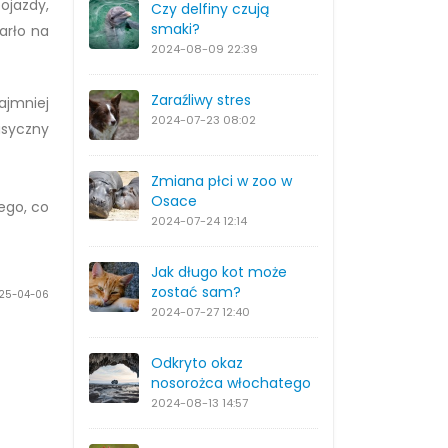
ojazdy,
Czy delfiny czują
smaki?
arło na
2024-08-09
22:39
Zaraźliwy stres
ajmniej
2024-07-23
08:02
asyczny
Zmiana płci w zoo w
Osace
ego, co
2024-07-24
12:14
Jak długo kot może
zostać sam?
2025-04-06
2024-07-27
12:40
Odkryto okaz
nosorożca włochatego
2024-08-13
14:57