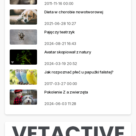
2011-11-16
00:00
Dieta w chorobie nowotworowej
2021-06-28
10:27
Pajęczy teatrzyk
2024-08-21
16:43
Avatar skopiował z natury
2024-03-19
20:52
Jak rozpoznać płeć u papużki falistej?
2017-03-27
00:00
Pokolenie Z a zwierzęta
2024-06-03
11:28