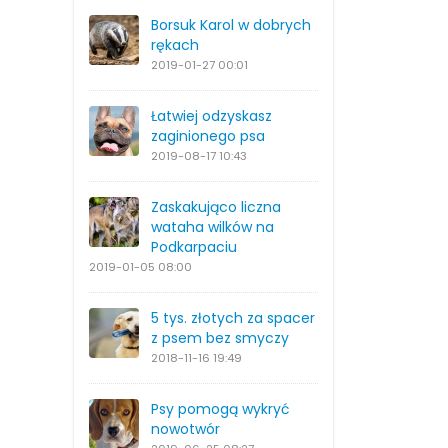
Borsuk Karol w dobrych
rękach
2019-01-27
00:01
Łatwiej odzyskasz
zaginionego psa
2019-08-17
10:43
Zaskakująco liczna
wataha wilków na
Podkarpaciu
2019-01-05
08:00
5 tys. złotych za spacer
z psem bez smyczy
2018-11-16
19:49
Psy pomogą wykryć
nowotwór