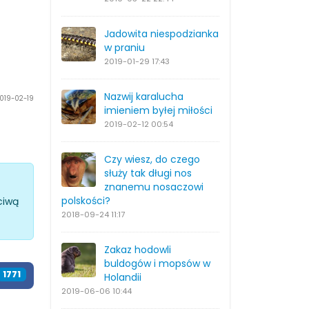
Jadowita niespodzianka
w praniu
2019-01-29
17:43
Nazwij karalucha
2019-02-19
imieniem byłej miłości
2019-02-12
00:54
Czy wiesz, do czego
służy tak długi nos
znanemu nosaczowi
polskości?
ciwą
2018-09-24
11:17
Zakaz hodowli
buldogów i mopsów w
1897
Holandii
2019-06-06
10:44