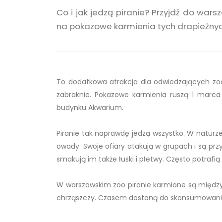
Co i jak jedzą piranie? Przyjdź do war
na pokazowe karmienia tych drapieżnyc
To dodatkowa atrakcja dla odwiedzających zo
zabraknie. Pokazowe karmienia ruszą 1 marca i
budynku Akwarium.
Piranie tak naprawdę jedzą wszystko. W naturze s
owady. Swoje ofiary atakują w grupach i są pr
smakują im także łuski i płetwy. Często potrafi
W warszawskim zoo piranie karmione są między
chrząszczy. Czasem dostaną do skonsumowania 