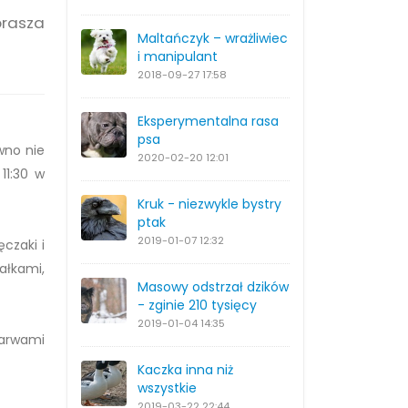
prasza
Maltańczyk – wrażliwiec
i manipulant
2018-09-27
17:58
Eksperymentalna rasa
psa
wno nie
2020-02-20
12:01
11:30 w
Kruk - niezwykle bystry
ptak
2019-01-07
12:32
ęczaki i
ałkami,
Masowy odstrzał dzików
- zginie 210 tysięcy
2019-01-04
14:35
larwami
Kaczka inna niż
wszystkie
2019-03-22
22:44