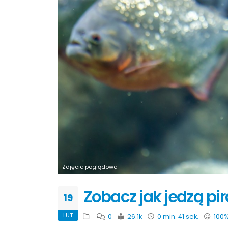
Zdjęcie poglądowe
Zobacz jak jedzą pi
19
LUT
0
26.1k
0 min. 41 sek.
100