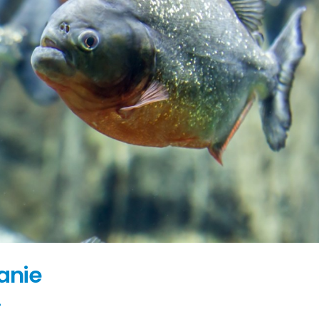
ranie
%