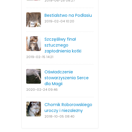
2019-06-25
08:27
Bestialstwo na Podlasiu
2019-02-04
10:20
Szczęśliwy finał
sztucznego
zapłodnienia kotki
2019-02-15
14:21
Oświadczenie
stowarzyszenia Serce
dla Magii
2020-02-24
09:46
Chomik Roborowskiego
uroczy i niezależny
2018-10-05
08:40