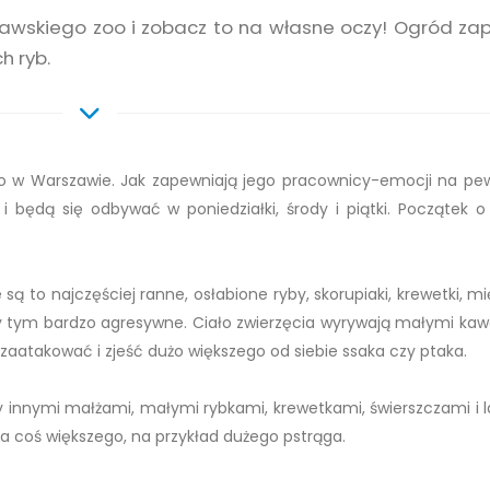
szawskiego zoo i zobacz to na własne oczy! Ogród za
h ryb.
o w Warszawie. Jak zapewniają jego pracownicy-emocji na pe
 będą się odbywać w poniedziałki, środy i piątki. Początek o 
ą to najczęściej ranne, osłabione ryby, skorupiaki, krewetki, mi
zy tym bardzo agresywne. Ciało zwierzęcia wyrywają małymi kaw
ą zaatakować i zjeść dużo większego od siebie ssaka czy ptaka.
 innymi małżami, małymi rybkami, krewetkami, świerszczami i 
coś większego, na przykład dużego pstrąga.