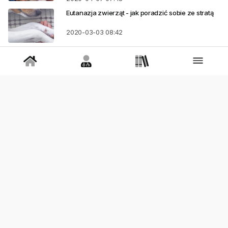
Eutanazja zwierząt - jak poradzić sobie ze stratą
2020-03-03
08:42
Kupa nie gryzie
2020-02-15
11:30
Poznajcie kanadyjskiego rysia
2020-02-13
11:01
Spanie z psem w jednym łóżku - pozwalać czy nie
pozwalać?
2020-02-13
08:58
Stara wariatka, czy koci anioł?
2019-12-19
09:00
Zwierzak - prezent pod choinkę?
2019-12-16
07:00