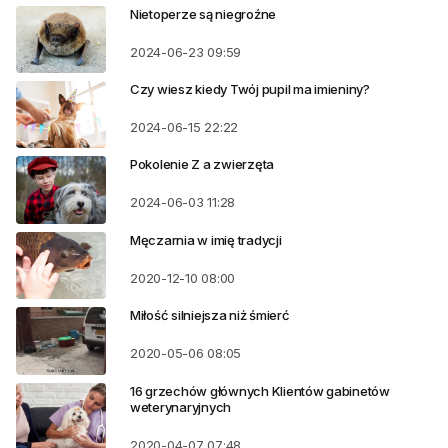
Nietoperze są niegroźne
2024-06-23
09:59
Czy wiesz kiedy Twój pupil ma imieniny?
2024-06-15
22:22
Pokolenie Z a zwierzęta
2024-06-03
11:28
Męczarnia w imię tradycji
2020-12-10
08:00
Miłość silniejsza niż śmierć
2020-05-06
08:05
16 grzechów głównych Klientów gabinetów
weterynaryjnych
2020-04-07
07:48