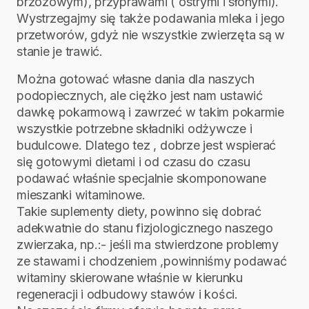
brzozowym), przyprawami ( ostrymi i słonymi).
Wystrzegajmy się także podawania mleka i jego
przetworów, gdyż nie wszystkie zwierzęta są w
stanie je trawić.
Można gotować własne dania dla naszych
podopiecznych, ale ciężko jest nam ustawić
dawkę pokarmową i zawrzeć w takim pokarmie
wszystkie potrzebne składniki odżywcze i
budulcowe. Dlatego tez , dobrze jest wspierać
się gotowymi dietami i od czasu do czasu
podawać właśnie specjalnie skomponowane
mieszanki witaminowe.
Takie suplementy diety, powinno się dobrać
adekwatnie do stanu fizjologicznego naszego
zwierzaka, np.:- jeśli ma stwierdzone problemy
ze stawami i chodzeniem ,powinniśmy podawać
witaminy skierowane właśnie w kierunku
regeneracji i odbudowy stawów i kości.