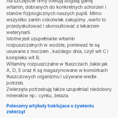
Na szczęście firmy oferują bogatą gamę
witamin, dobranych do konkretnych schorzeń i
stanów fizjologicznych naszych pupili. Mimo
wszystko zanim cokolwiek zakupimy ,warto to
przedyskutować i skonsultować z lekarzem
weterynarii.
Istotne jest uzupełnianie witamin
rozpuszczalnych w wodzie, ponieważ te są
usuwane z moczem , każdego dnia, czyli wit C i
kompleks wit B.
Witaminy rozpuszczalne w tłuszczach ,takie jak
A, D, E oraz K są magazynowane w komórkach
tłuszczowych organizmu i używane wedle
potrzeb.
Zwierzęta potrzebują także uzupełniać niedobory
minerałów np.: cynku, żelaza.
Polecamy artykuły traktujace o żywieniu
zwierząt