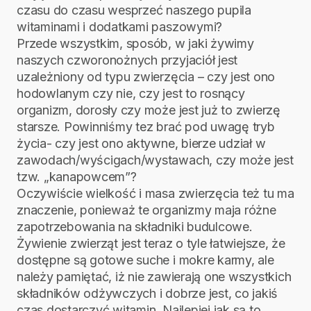
czasu do czasu wesprzeć naszego pupila
witaminami i dodatkami paszowymi?
Przede wszystkim, sposób, w jaki żywimy
naszych czworonożnych przyjaciół jest
uzależniony od typu zwierzęcia – czy jest ono
hodowlanym czy nie, czy jest to rosnący
organizm, dorosły czy może jest już to zwierzę
starsze. Powinniśmy tez brać pod uwagę tryb
życia- czy jest ono aktywne, bierze udział w
zawodach/wyścigach/wystawach, czy może jest
tzw. „kanapowcem”?
Oczywiście wielkość i masa zwierzęcia też tu ma
znaczenie, ponieważ te organizmy maja różne
zapotrzebowania na składniki budulcowe.
Żywienie zwierząt jest teraz o tyle łatwiejsze, że
dostępne są gotowe suche i mokre karmy, ale
należy pamiętać, iż nie zawierają one wszystkich
składników odżywczych i dobrze jest, co jakiś
czas dostarczyć witamin. Najlepiej jak są to