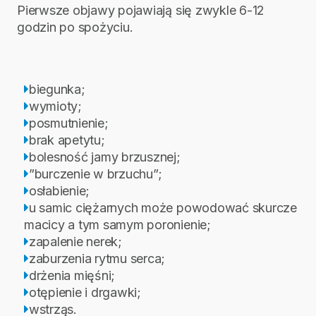
Pierwsze objawy pojawiają się zwykle 6-12
godzin po spożyciu.
biegunka;
wymioty;
posmutnienie;
brak apetytu;
bolesność jamy brzusznej;
”burczenie w brzuchu”;
osłabienie;
u samic ciężarnych może powodować skurcze
macicy a tym samym poronienie;
zapalenie nerek;
zaburzenia rytmu serca;
drżenia mięśni;
otępienie i drgawki;
wstrząs.