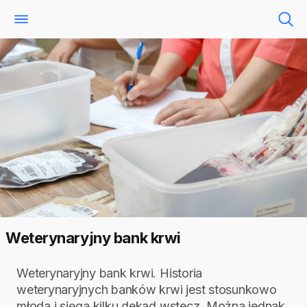
Weterynaryjny bank krwi
Weterynaryjny bank krwi. Historia
weterynaryjnych banków krwi jest stosunkowo
młoda i sięga kilku dekad wstecz. Można jednak