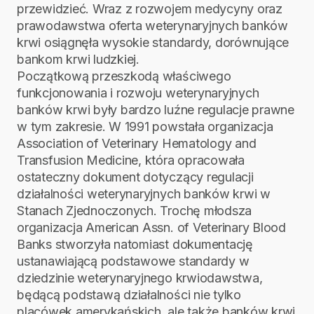
przewidzieć. Wraz z rozwojem medycyny oraz
prawodawstwa oferta weterynaryjnych banków
krwi osiągnęła wysokie standardy, dorównujące
bankom krwi ludzkiej.
Początkową przeszkodą właściwego
funkcjonowania i rozwoju weterynaryjnych
banków krwi były bardzo luźne regulacje prawne
w tym zakresie. W 1991 powstała organizacja
Association of Veterinary Hematology and
Transfusion Medicine, która opracowała
ostateczny dokument dotyczący regulacji
działalności weterynaryjnych banków krwi w
Stanach Zjednoczonych. Trochę młodsza
organizacja American Assn. of Veterinary Blood
Banks stworzyła natomiast dokumentację
ustanawiającą podstawowe standardy w
dziedzinie weterynaryjnego krwiodawstwa,
będącą podstawą działalności nie tylko
placówek amerykańskich, ale także banków krwi