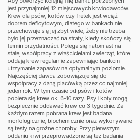
Aby otworzyć kolejną filię banku potrzebnych
jest przynajmniej 12 miejscowych krwiodawców.
Krew dla psów, kotów czy fretek jest wciąż
dobrem deficytowym, dlatego w bankach nie
przechowuje się jej zbyt wiele, żeby nie trzeba
było jej przeznaczać na straty, kiedy skończy się
termin przydatności. Polega się natomiast na
stałej współpracy z właścicielami zwierząt, które
oddają krew regularnie zapewniając bankom
utrzymanie zapasów na optymalnym poziomie.
Najczęściej dawca zobowiązuje się do
współpracy z daną placówką przez co najmniej
jeden rok. W tym czasie od psów i kotów
pobiera się krew ok. 6-10 razy. Psy i koty mogą
bezpiecznie oddawać krew co 3 tygodnie. Za
każdym razem pobrana krew jest badana
morfologicznie, biochemicznie oraz wykonywane
są testy na groźne choroby. Przy pierwszym
oddaniu krwi przeprowadzone są też badania