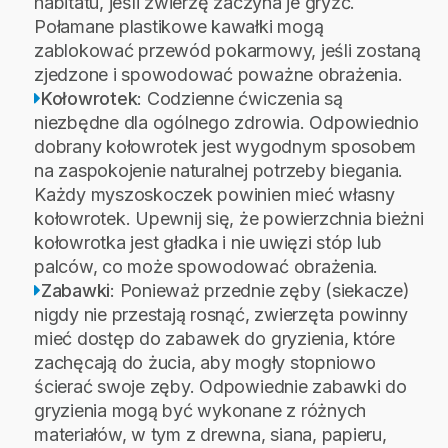
habitatu, jeśli zwierzę zaczyna je gryźć.
Połamane plastikowe kawałki mogą
zablokować przewód pokarmowy, jeśli zostaną
zjedzone i spowodować poważne obrażenia.
Kołowrotek
: Codzienne ćwiczenia są
niezbędne dla ogólnego zdrowia. Odpowiednio
dobrany kołowrotek jest wygodnym sposobem
na zaspokojenie naturalnej potrzeby biegania.
Każdy myszoskoczek powinien mieć własny
kołowrotek. Upewnij się, że powierzchnia bieżni
kołowrotka jest gładka i nie uwięzi stóp lub
palców, co może spowodować obrażenia.
Zabawki
: Ponieważ przednie zęby (siekacze)
nigdy nie przestają rosnąć, zwierzęta powinny
mieć dostęp do zabawek do gryzienia, które
zachęcają do żucia, aby mogły stopniowo
ścierać swoje zęby. Odpowiednie zabawki do
gryzienia mogą być wykonane z różnych
materiałów, w tym z drewna, siana, papieru,