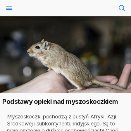
Podstawy opieki nad myszoskoczkiem
Myszoskoczki pochodzą z pustyń Afryki, Azji
Środkowej i subkontynentu indyjskiego. Są to
małe gryzonie o dużych osobowościach! Choć