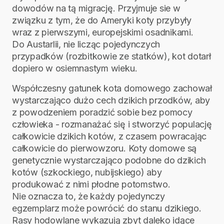
dowodów na tą migrację. Przyjmuje sie w
związku z tym, że do Ameryki koty przybyły
wraz z pierwszymi, europejskimi osadnikami.
Do Austarlii, nie licząc pojedynczych
przypadków (rozbitkowie ze statków), kot dotarł
dopiero w osiemnastym wieku.
Współczesny gatunek kota domowego zachował
wystarczająco dużo cech dzikich przodków, aby
z powodzeniem poradzić sobie bez pomocy
człowieka - rozmanażać się i stworzyć populację
całkowicie dzikich kotów, z czasem powracając
całkowicie do pierwowzoru. Koty domowe są
genetycznie wystarczająco podobne do dzikich
kotów (szkockiego, nubijskiego) aby
produkować z nimi płodne potomstwo.
Nie oznacza to, że każdy pojedynczy
egzemplarz może powrócić do stanu dzikiego.
Rasy hodowlane wykazują zbyt daleko idące