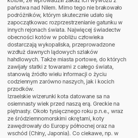
kotów, ze wprowadzili zakaz ich wywozu z
państwa nad Nilem. Mimo tego nie brakowało
podróżników, którym skutecznie udało się
zapoczątkowac rozprzestrzenianie gatunku w
innych rejonach świata. Najwięcej świadectw
obecności kotów w pobliżu człowieka
dostarczają wykopaliska, przeprowadzone
wzdłuż dawnych lądowych szlaków
hahdlowych. Także miasta portowe, do których
zawijały statki z towarami z całego świata,
stanowią źródło wielu informacji o życiu
codziennym zarówno naszych, jak i kocich
przodków.
Izraelskie wizerunki kota datowane sa na
osiemnasty wiek przed naszą erą. Greckie na
piętnasty. Około tysięcznego roku p.n.e., wraz
ze śródziemnomorskimi okrętami, koty
zawędrowały do Europy północnej oraz na
wschód (Chiny, Japonia). Co ciekawe, np. w