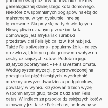
podobno swój udział w budowaniu struktury
genealogicznej dzisiejszego kota domowego.
Niektóre z wspomnianych poglądów należą do
mainstreamu w tym dyskursie, inne są
ignorowane. Skupmy się na tych wiodących.
Niewątpliwie uznanym przodkiem kota
domowego jest afrykański i arabski
przedstawiciel Felis lybica, tzw. kot nubijski.
Także Felis silvesteris - popularny żbik - należy
do zwierząt, których pula genów ma wpływ na
cechy dzisiejszych kotów. Podobnie jego
azjatycki pobratymiec - Felis silvesteris ornata.
Według systematyzacji, przeprowadzonej na
początku lat pięćdziesiątych, wyodrębnić
możemy powyżej dwudziestu podgatunków,
powstały w wyniku krzyżowań trzech wyżej
wspomnianych grup, także z udziałem Felis
catus. W Indiach za przodka dziesiejszych kotów
uznawany jest także Felis chaus, hodowany w