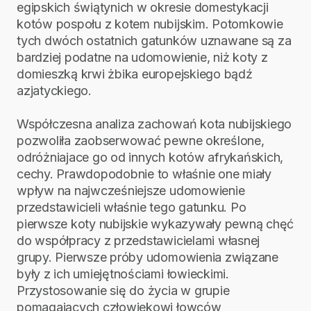
egipskich świątynich w okresie domestykacji
kotów pospołu z kotem nubijskim. Potomkowie
tych dwóch ostatnich gatunków uznawane są za
bardziej podatne na udomowienie, niż koty z
domieszką krwi żbika europejskiego bądź
azjatyckiego.
Współczesna analiza zachowań kota nubijskiego
pozwoliła zaobserwować pewne określone,
odróżniajace go od innych kotów afrykańskich,
cechy. Prawdopodobnie to właśnie one miały
wpływ na najwcześniejsze udomowienie
przedstawicieli właśnie tego gatunku. Po
pierwsze koty nubijskie wykazywały pewną chęć
do współpracy z przedstawicielami własnej
grupy. Pierwsze próby udomowienia związane
były z ich umiejętnościami łowieckimi.
Przystosowanie się do życia w grupie
pomagających człowiekowi łowców