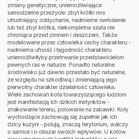
zmiany genetyczne, uniemożliwiające
samodzielne przeżycie: zbyt krótki nos
utrudniający oddychanie, nadmierne owłosienie
lub też zbyt krótka, niekompletna szata nie
chroniąca przed zimnem i deszczem. Także
modelowane przez człowieka cechy charakteru -
nadmierna ufność i łagodność charakteru
uniemożliwiłyby przetrwanie przedstawicielom
pewnych ras w naturze. Ponadto naturalne
środowisko już dawno przestało być naturalne,
ze względu na szkodliwą i zmieniającą jego
pierwotny charakter działalność człowieka.
Wiele zachowań kota towarzyszącego ludziom
jest manifestacją ich dzikich instynktów -
znakowanie terenu, polowanie na zabawki. Koty
wychodzące zachowują się zupełnie jak ich
dzicy kuzyni - polują, znaczą terytorium, walczy
o samice i o obszar swoich wpływów. U kotów