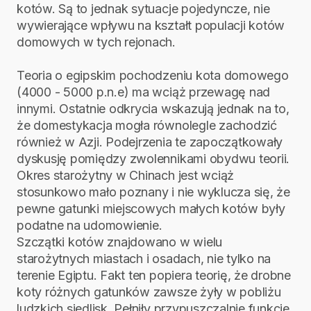
kotów. Są to jednak sytuacje pojedyncze, nie
wywierające wpływu na kształt populacji kotów
domowych w tych rejonach.
Teoria o egipskim pochodzeniu kota domowego
(4000 - 5000 p.n.e) ma wciąż przewagę nad
innymi. Ostatnie odkrycia wskazują jednak na to,
że domestykacja mogła równolegle zachodzić
również w Azji. Podejrzenia te zapoczątkowały
dyskusję pomiędzy zwolennikami obydwu teorii.
Okres starożytny w Chinach jest wciąż
stosunkowo mało poznany i nie wyklucza się, że
pewne gatunki miejscowych małych kotów były
podatne na udomowienie.
Szczątki kotów znajdowano w wielu
starożytnych miastach i osadach, nie tylko na
terenie Egiptu. Fakt ten popiera teorię, że drobne
koty różnych gatunków zawsze żyły w pobliżu
ludzkich siedlisk. Pełniły przypuszczalnie funkcje