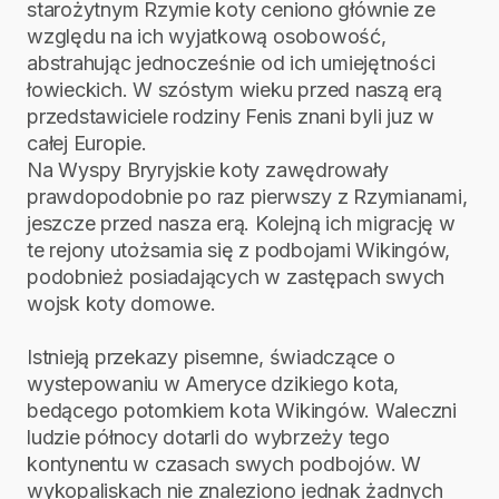
starożytnym Rzymie koty ceniono głównie ze
względu na ich wyjatkową osobowość,
abstrahując jednocześnie od ich umiejętności
łowieckich. W szóstym wieku przed naszą erą
przedstawiciele rodziny Fenis znani byli juz w
całej Europie.
Na Wyspy Bryryjskie koty zawędrowały
prawdopodobnie po raz pierwszy z Rzymianami,
jeszcze przed nasza erą. Kolejną ich migrację w
te rejony utożsamia się z podbojami Wikingów,
podobnież posiadających w zastępach swych
wojsk koty domowe.
Istnieją przekazy pisemne, świadczące o
wystepowaniu w Ameryce dzikiego kota,
bedącego potomkiem kota Wikingów. Waleczni
ludzie północy dotarli do wybrzeży tego
kontynentu w czasach swych podbojów. W
wykopaliskach nie znaleziono jednak żadnych