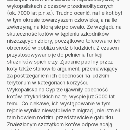
wykopaliskach z czasów przedneolitycznych
(ok. 7000 lat p.n.e.). Trudno ocenić, na ile kot był
w tym okresie towarzyszem czlowieka, a na ile
zwierzyną, na którą sie polowało. Ze względu na
skuteczność kotów w tępieniu szkodników
niszczących zbiory, początkowo tolerowano ich
obecność w pobliżu siedzib ludzkich. Z czasem
przystosowywano je do pełnienia funkcji
strażników spichlerzy. Zjadanie padliny przez
koty także stanowiło argument, przemawiający
za postrzeganiem ich obecności na ludzkim
terytorium w kategoriach korzyści.
Wykopaliska na Cyprze ujawniły obecność
kotów afrykańskich na tej wyspie juz 5000 lat
temu. Co ciekawe, ich występowanie w tym
rejonie wynika niewątpliwie z migracji, nie istnieli
tam bowiem rodzimi przedstawiciele gatunku.
Znalezionym szczątkom kotów odpowiadają