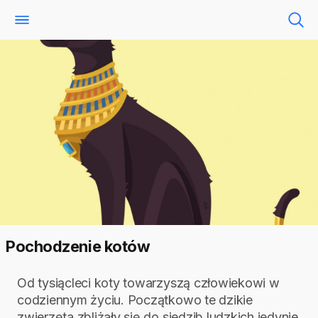
Pochodzenie kotów
Od tysiącleci koty towarzyszą człowiekowi w
codziennym życiu. Początkowo te dzikie
zwierzęta zbliżały się do siedzib ludzkich jedynie