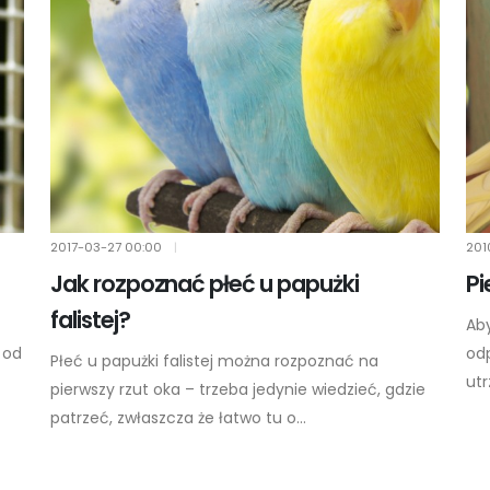
2017-03-27
00:00
|
201
Jak rozpoznać płeć u papużki
Pi
falistej?
Aby
 od
od
Płeć u papużki falistej można rozpoznać na
utr
pierwszy rzut oka – trzeba jedynie wiedzieć, gdzie
patrzeć, zwłaszcza że łatwo tu o...