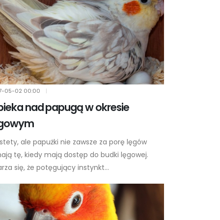
7-05-02
00:00
|
ieka nad papugą w okresie
ęgowym
stety, ale papużki nie zawsze za porę lęgów
ają tę, kiedy mają dostęp do budki lęgowej.
rza się, że potęgujący instynkt...