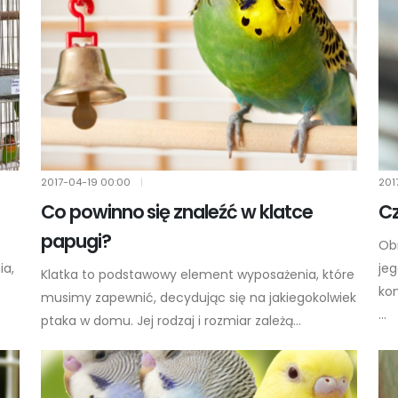
2017-04-19
00:00
|
201
Co powinno się znaleźć w klatce
Cz
papugi?
Ob
ia,
jeg
Klatka to podstawowy element wyposażenia, które
ko
musimy zapewnić, decydując się na jakiegokolwiek
...
ptaka w domu. Jej rodzaj i rozmiar zależą...