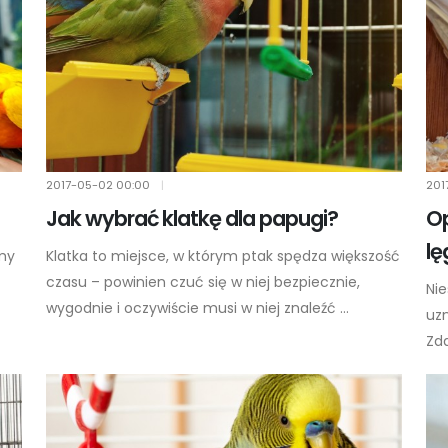
2017-05-02
00:00
|
201
Jak wybrać klatkę dla papugi?
Op
l
amy
Klatka to miejsce, w którym ptak spędza większość
czasu – powinien czuć się w niej bezpiecznie,
Nie
wygodnie i oczywiście musi w niej znaleźć ...
uzn
Zda