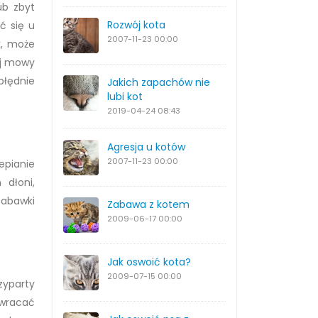
ub zbyt
Rozwój kota
ć się u
2007-11-23
00:00
k, może
ej mowy
błędnie
Jakich zapachów nie
lubi kot
2019-04-24
08:43
Agresja u kotów
2007-11-23
00:00
epianie
 dłoni,
zabawki
Zabawa z kotem
2009-06-17
00:00
Jak oswoić kota?
2009-07-15
00:00
zyparty
zwracać