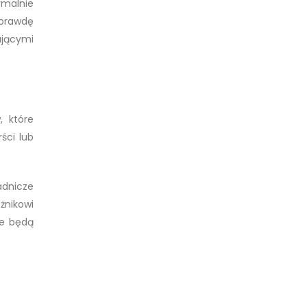
ymalnie
aprawdę
ującymi
, które
ści lub
adnicze
nikowi
ie będą