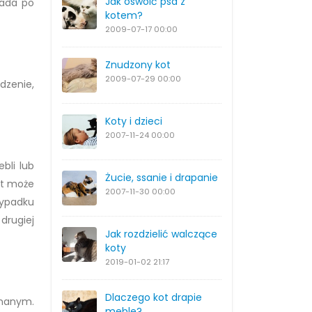
Jak oswoić psa z
łada po
kotem?
2009-07-17
00:00
Znudzony kot
2009-07-29
00:00
dzenie,
Koty i dzieci
2007-11-24
00:00
bli lub
Żucie, ssanie i drapanie
ot może
2007-11-30
00:00
zypadku
drugiej
Jak rozdzielić walczące
koty
2019-01-02
21:17
Dlaczego kot drapie
znanym.
meble?