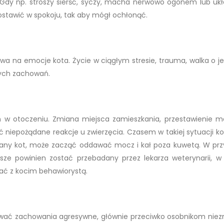
 Gdy np. stroszy sierść, syczy, macha nerwowo ogonem lub uk
 zostawić w spokoju, tak aby mógł ochłonąć.
wa na emocje kota. Życie w ciągłym stresie, trauma, walka o je
ych zachowań.
ian w otoczeniu. Zmiana miejsca zamieszkania, przestawienie me
 niepożądane reakcje u zwierzęcia. Czasem w takiej sytuacji k
any kot, może zacząć oddawać mocz i kał poza kuwetą. W pr
ze powinien zostać przebadany przez lekarza weterynarii, w 
ać z kocim behawiorystą.
wać zachowania agresywne, głównie przeciwko osobnikom nie