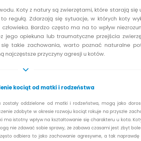
odu. Koty z natury są zwierzętami, które starają się 
t to regułą. Zdarzają się sytuacje, w których koty wy
człowieka. Bardzo często ma na to wpływ niezrozu
z jego opiekuna lub traumatyczne przejścia zwierz
ą się takie zachowania, warto poznać naturalne po
 najczęstsze przyczyny agresji u kotów.
elenie kociąt od matki i rodzeństwa
a zostały oddzielone od matki i rodzeństwa, mogą jako doros
nie zdobyte w okresie rozwoju kociąt rokuje na przyszłe zach
 ma istotny wpływ na kształtowanie się charakteru u kota. Koty
gą nie zdawać sobie sprawy, że zabawa czasami jest zbyt bole
często odbiera to jako zachowanie agresywne, a tak naprawdę 