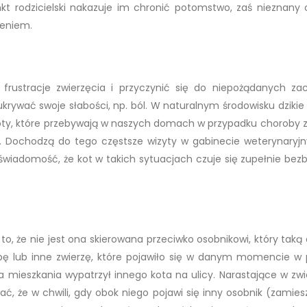
nkt rodzicielski nakazuje im chronić potomstwo, zaś nieznany 
żeniem.
frustracje zwierzęcia i przyczynić się do niepożądanych z
krywać swoje słabości, np. ból. W naturalnym środowisku dzikie 
. Koty, które przebywają w naszych domach w przypadku choroby z
. Dochodzą do tego częstsze wizyty w gabinecie weterynaryj
świadomość, że kot w takich sytuacjach czuje się zupełnie bezb
 to, że nie jest ona skierowana przeciwko osobnikowi, który taką
bę lub inne zwierzę, które pojawiło się w danym momencie w p
a mieszkania wypatrzył innego kota na ulicy. Narastające w zwi
ć, że w chwili, gdy obok niego pojawi się inny osobnik (zamies