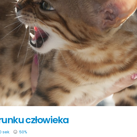
runku człowieka
0 sek.
50%