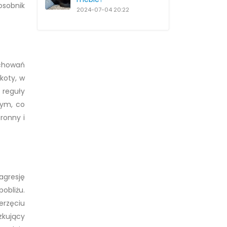
osobnik
2024-07-04
20:22
achowań
koty, w
 reguły
nym, co
ronny i
 agresję
obliżu.
erzęciu
zkujący