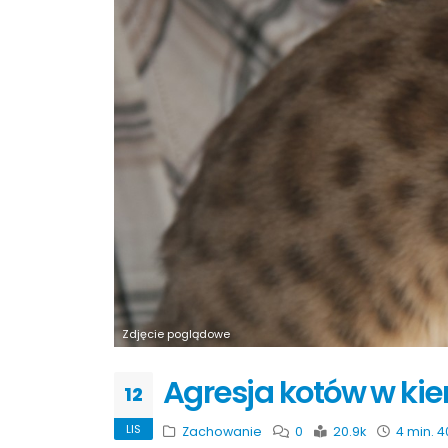
Zdjęcie poglądowe
Agresja kotów w kie
12
LIS
Zachowanie
0
20.9k
4 min. 4