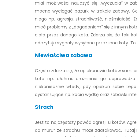
miał możliwości nauczyć się „wyczucia” w za
mocno wyciągać pazurki w trakcie zabawy. Gdy
niego np. agresja, strachliwość, nieśmiałość.
mieć problemy z „dogadaniem” się z innym kot
ciała przez danego kota. Zdarza się, że taki 
odczytuje sygnały wysyłane przez inne koty. To
Niewłaściwa zabawa
Często zdarza się, że opiekunowie kotów sami p
kota np. dłońmi, drażnienie go doprowadza 
niekoniecznie wtedy, gdy opiekun sobie tego
dystansujące np. kocią wędkę oraz zabawki int
Strach
Jest to najczęstszy powód agresji u kotów. Agr
do muru” ze strachu może zaatakować. Tutaj ni