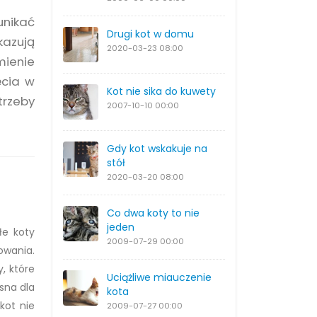
unikać
Drugi kot w domu
kazują
2020-03-23
08:00
mienie
ęcia w
Kot nie sika do kuwety
trzeby
2007-10-10
00:00
Gdy kot wskakuje na
stół
2020-03-20
08:00
Co dwa koty to nie
jeden
łe koty
2009-07-29
00:00
owania.
, które
Uciążliwe miauczenie
sna dla
kota
kot nie
2009-07-27
00:00