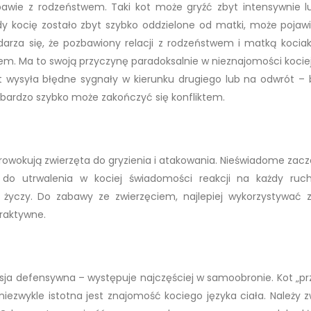
bawie z rodzeństwem. Taki kot może gryźć zbyt intensywnie l
 kocię zostało zbyt szybko oddzielone od matki, może pojawi
 Zdarza się, że pozbawiony relacji z rodzeństwem i matką kocia
em. Ma to swoją przyczynę paradoksalnie w nieznajomości koci
kot wysyła błędne sygnały w kierunku drugiego lub na odwrót – 
 bardzo szybko może zakończyć się konfliktem.
rowokują zwierzęta do gryzienia i atakowania. Nieświadome zacz
do utrwalenia w kociej świadomości reakcji na każdy ruch
 życzy. Do zabawy ze zwierzęciem, najlepiej wykorzystywać 
eraktywne.
esja defensywna – występuje najczęściej w samoobronie. Kot „pr
ezwykle istotna jest znajomość kociego języka ciała. Należy 