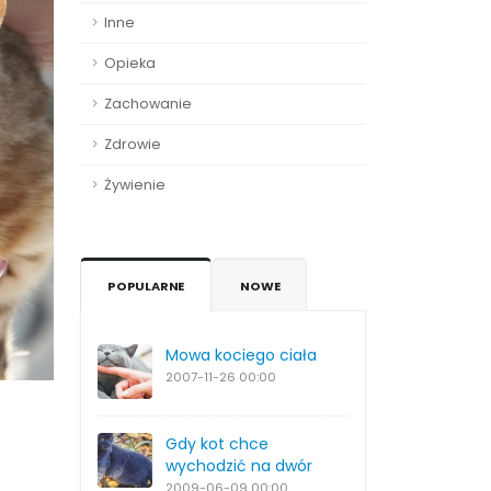
Inne
Opieka
Zachowanie
Zdrowie
Żywienie
POPULARNE
NOWE
Mowa kociego ciała
2007-11-26
00:00
Gdy kot chce
wychodzić na dwór
2009-06-09
00:00