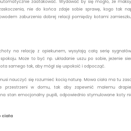
 automatycznie zaatakować. Wydawać by się mogło, że maks
zaskoczenia, nie do końca zdaje sobie sprawę, kogo tak n
powodem zaburzenia dobrej relacji pomiędzy kotami zamieszk
hoty na relację z opiekunem, wysyłają całą serię sygnałów
pokoju. Może to być np. układanie uszu po sobie, jeżenie sier
kota samego tak, aby mógł się uspokoić i odpocząć.
 musi nauczyć się rozumieć kocią naturę. Mowa ciała ma tu zas
ie przestrzeni w domu, tak aby zapewnić małemu drapież
 na stan emocjonalny pupili, odpowiednio stymulowane koty n
 ciała