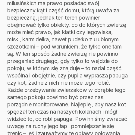
milusińskich ma prawo posiadać swój
bezpieczny kąt i część domu, którą uważa za
bezpieczną, jednak ten teren powinien
obejmować tylko obiekty, co do których zwierzę
może mieć prawo, jak klatki czy legowiska,
miski, karmidełka, nawet pudełko z ulubionymi
szczotkami – pod warunkiem, że tylko one tam
są. W ten sposób żadne zwierzę nie powinno
przeganiać drugiego, gdy tylko to wejdzie do
pokoju, w którym się znajduje – to nadal część
wspólna i obojętnie, czy pupila wyprasza papuga
czy kot, żadne z nich nie może tego robić.
Każde przebywanie zwierzaków w obrębie tego
samego pokoju powinno być przez nas
porządnie monitorowane. Najlepiej, aby nasz kot
spędzał ten czas na naszych kolanach i mógł
widzieć to, co robi papuga. Powinniśmy zwracać
uwagę na ruchy jego łap i pomniejszanie się
źrenic – jeśli zauważymy te objawy polowania,