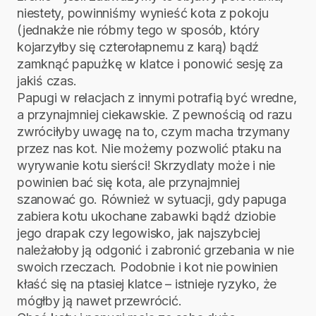
niestety, powinniśmy wynieść kota z pokoju
(jednakże nie róbmy tego w sposób, który
kojarzyłby się czterołapnemu z karą) bądź
zamknąć papużkę w klatce i ponowić sesję za
jakiś czas.
Papugi w relacjach z innymi potrafią być wredne,
a przynajmniej ciekawskie. Z pewnością od razu
zwróciłyby uwagę na to, czym macha trzymany
przez nas kot. Nie możemy pozwolić ptaku na
wyrywanie kotu sierści! Skrzydlaty może i nie
powinien bać się kota, ale przynajmniej
szanować go. Również w sytuacji, gdy papuga
zabiera kotu ukochane zabawki bądź dziobie
jego drapak czy legowisko, jak najszybciej
należałoby ją odgonić i zabronić grzebania w nie
swoich rzeczach. Podobnie i kot nie powinien
kłaść się na ptasiej klatce – istnieje ryzyko, że
mógłby ją nawet przewrócić.