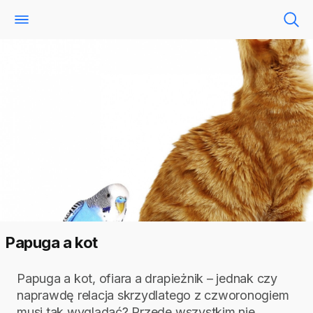
Papuga a kot
Papuga a kot, ofiara a drapieżnik – jednak czy
naprawdę relacja skrzydlatego z czworonogiem
musi tak wyglądać? Przede wszystkim nie