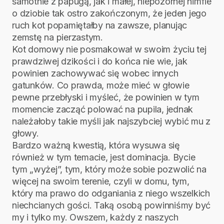
samotnie z papugą, jak i małej, niepozornej nimfie
o dziobie tak ostro zakończonym, że jeden jego
ruch kot popamiętałby na zawsze, planując
zemstę na pierzastym.
Kot domowy nie posmakował w swoim życiu tej
prawdziwej dzikości i do końca nie wie, jak
powinien zachowywać się wobec innych
gatunków. Co prawda, może mieć w głowie
pewne przebłyski i myśleć, że powinien w tym
momencie zacząć polować na pupila, jednak
należałoby takie myśli jak najszybciej wybić mu z
głowy.
Bardzo ważną kwestią, która wysuwa się
również w tym temacie, jest dominacja. Bycie
tym „wyżej”, tym, który może sobie pozwolić na
więcej na swoim terenie, czyli w domu, tym,
który ma prawo do odganiania z niego wszelkich
niechcianych gości. Taką osobą powinniśmy być
my i tylko my. Owszem, każdy z naszych