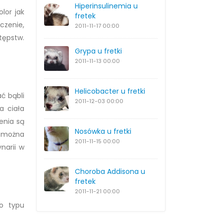
Hiperinsulinemia u
lor jak
fretek
czenie,
2011-11-17
00:00
tępstw.
Grypa u fretki
2011-11-13
00:00
Helicobacter u fretki
ć bąbli
2011-12-03
00:00
a ciała
enia są
Nosówka u fretki
e można
2011-11-15
00:00
narii w
Choroba Addisona u
fretek
2011-11-21
00:00
do typu