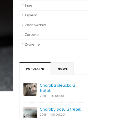
Inne
Opieka
Zachowanie
Zdrowie
Żywienie
POPULARNE
NOWE
Choroba aleucka u
fretek
2011-11-16
00:00
Choroby oczu u fretek
2011-11-30
00:00