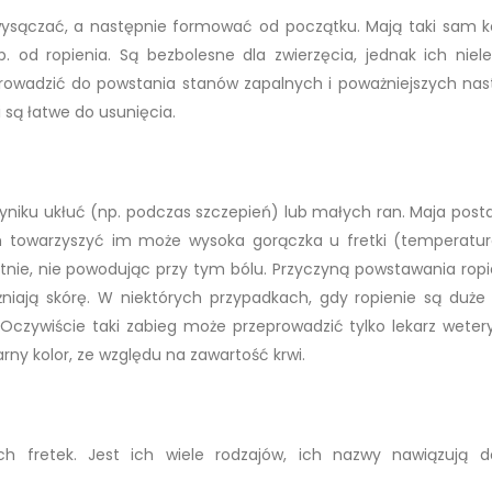
ysączać, a następnie formować od początku. Mają taki sam ko
p. od ropienia. Są bezbolesne dla zwierzęcia, jednak ich niele
rowadzić do powstania stanów zapalnych i poważniejszych nas
i są łatwe do usunięcia.
wyniku ukłuć (np. podczas szczepień) lub małych ran. Maja posta
 towarzyszyć im może wysoka gorączka u fretki (temperatur
stnie, nie powodując przy tym bólu. Przyczyną powstawania ropi
ażniają skórę. W niektórych przypadkach, gdy ropienie są duż
Oczywiście taki zabieg może przeprowadzić tylko lekarz wetery
rny kolor, ze względu na zawartość krwi.
h fretek. Jest ich wiele rodzajów, ich nazwy nawiązują 