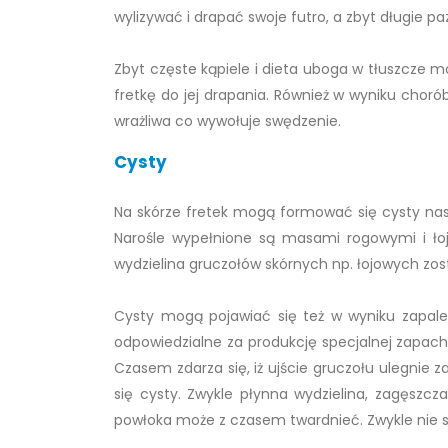
wylizywać i drapać swoje futro, a zbyt długie pa
Zbyt częste kąpiele i dieta uboga w tłuszcze m
fretkę do jej drapania. Również w wyniku chorób
wrażliwa co wywołuje swędzenie.
Cysty
Na skórze fretek mogą formować się cysty nask
Narośle wypełnione są masami rogowymi i ło
wydzielina gruczołów skórnych np. łojowych zos
Cysty mogą pojawiać się też w wyniku zapalen
odpowiedzialne za produkcję specjalnej zapacho
Czasem zdarza się, iż ujście gruczołu ulegnie z
się cysty. Zwykle płynna wydzielina, zagęszcz
powłoka może z czasem twardnieć. Zwykle nie s