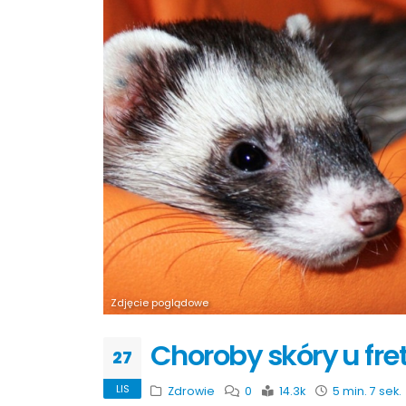
Zdjęcie poglądowe
Choroby skóry u fre
27
LIS
Zdrowie
0
14.3k
5 min. 7 sek.