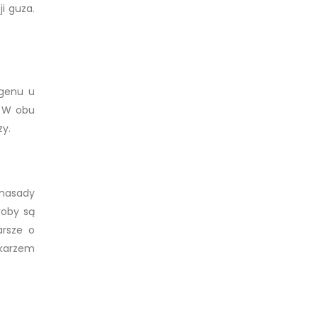
i guza.
ogenu u
. W obu
y.
 nasady
roby są
arsze o
ekarzem