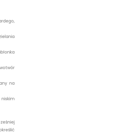
ardego,
elania
abłonka
owotwór
wany na
 niskim
eśniej
kreślić