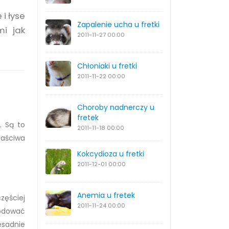
 i łyse
Zapalenie ucha u fretki
mi jak
2011-11-27
00:00
Chłoniaki u fretki
2011-11-22
00:00
Choroby nadnerczy u
fretek
. Są to
2011-11-18
00:00
łaściwa
Kokcydioza u fretki
2011-12-01
00:00
Anemia u fretek
częściej
2011-11-24
00:00
wodować
esadnie