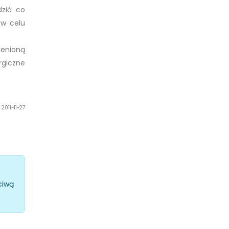
dzić co
 w celu
ienioną
rgiczne
2011-11-27
ciwą