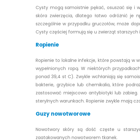
Cysty mogą samoistnie pękać, osuszać się i w
skóra zwierzęcia, dlatego łatwo odróżnić je n
szczególnie w przypadku gruczołów, może dop
Cysty częściej formują się u zwierząt starszych 
Ropienie
Ropienie to lokalne infekcje, które powstają w 
wypełnionych ropą. W niektórych przypadkach
ponad 39,4 st C). Zwykle wchłaniają się samoi
bakterie, grzybice lub chemikalia, które podr
zastosować miejscowo antybiotyki lub zabieg. 
sterylnych warunkach. Ropienie zwykle mają cza
Guzy nowotworowe
Nowotwory skóry są dość częste u starszyc
zaatakowanych nowotworem tkanek.