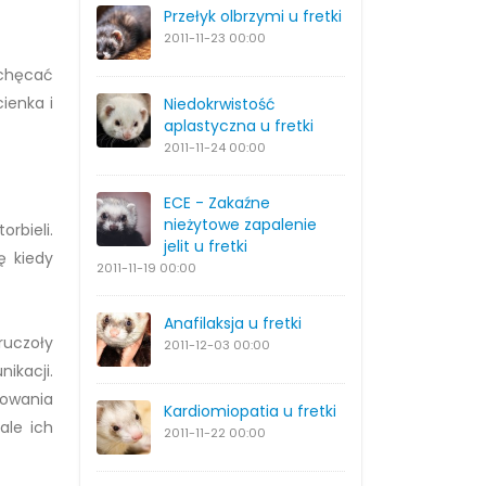
Przełyk olbrzymi u fretki
2011-11-23
00:00
achęcać
ienka i
Niedokrwistość
aplastyczna u fretki
2011-11-24
00:00
ECE - Zakaźne
nieżytowe zapalenie
rbieli.
jelit u fretki
ę kiedy
2011-11-19
00:00
Anafilaksja u fretki
ruczoły
2011-12-03
00:00
ikacji.
rmowania
Kardiomiopatia u fretki
ale ich
2011-11-22
00:00