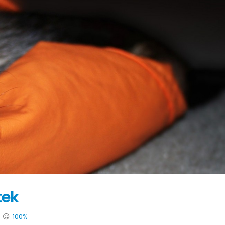
tek
100%