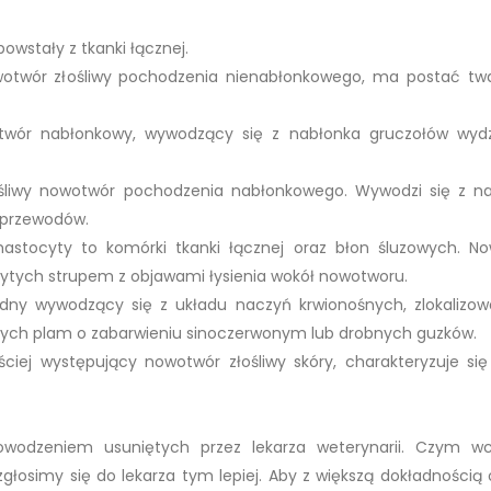
wstały z tkanki łącznej.
wotwór złośliwy pochodzenia nienabłonkowego, ma postać tw
ór nabłonkowy, wywodzący się z nabłonka gruczołów wydzi
ośliwy nowotwór pochodzenia nabłonkowego. Wywodzi się z n
 przewodów.
tocyty to komórki tkanki łącznej oraz błon śluzowych. N
rytych strupem z objawami łysienia wokół nowotworu.
dny wywodzący się z układu naczyń krwionośnych, zlokalizo
łych plam o zabarwieniu sinoczerwonym lub drobnych guzków.
ciej występujący nowotwór złośliwy skóry, charakteryzuje się
odzeniem usuniętych przez lekarza weterynarii. Czym wcz
łosimy się do lekarza tym lepiej. Aby z większą dokładnością o