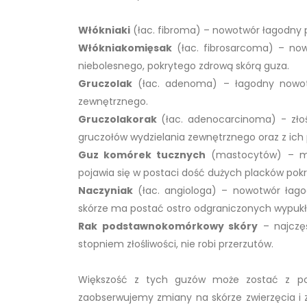
Włókniaki
(łac. fibroma) – nowotwór łagodny po
Włókniakomięsak
(łac. fibrosarcoma) – no
niebolesnego, pokrytego zdrową skórą guza.
Gruczolak
(łac. adenoma) – łagodny nowotw
zewnętrznego.
Gruczolakorak
(łac. adenocarcinoma) - zł
gruczołów wydzielania zewnętrznego oraz z ich
Guz komórek tucznych
(mastocytów) – mas
pojawia się w postaci dość dużych placków pok
Naczyniak
(łac. angiologa) – nowotwór łago
skórze ma postać ostro odgraniczonych wypuk
Rak podstawnokomórkowy skóry
– najczęś
stopniem złośliwości, nie robi przerzutów.
Większość z tych guzów może zostać z pow
zaobserwujemy zmiany na skórze zwierzęcia i zg