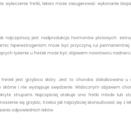
te wyleczenie fretki, lekarz może zasugerować wykonanie biopsj
dnak najczęstszą jest nadprodukcja hormonów płciowych: estr
mic hiperestrogenizm może być przyczyną rui permanentnej
cych łysienie u fretek może być objawem nowotworu nadnercz
fretek jest grzybica skóry. Jest to choroba zlokalizowana u
y skórne i nie występuje swędzenie. Widocznym objawem cho
okryte strupami. Najczęściej atakuje ona fretki młode lub st
oszenie się grzybic, trzeba jak najszybciej skonsultować się z l
isania odpowiednich leków.