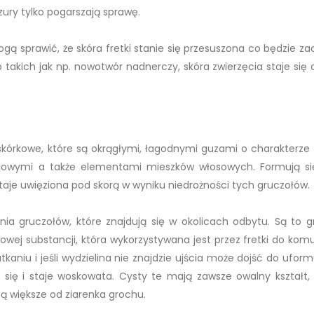
zury tylko pogarszają sprawę.
ogą sprawić, że skóra fretki stanie się przesuszona co będzie z
 takich jak np. nowotwór nadnerczy, skóra zwierzęcia staje się c
órkowe, które są okrągłymi, łagodnymi guzami o charakterze to
jowymi a także elementami mieszków włosowych. Formują si
taje uwięziona pod skorą w wyniku niedrożności tych gruczołów.
ia gruczołów, które znajdują się w okolicach odbytu. Są to g
wej substancji, która wykorzystywana jest przez fretki do komun
atkaniu i jeśli wydzielina nie znajdzie ujścia może dojść do ufo
a się i staje woskowata. Cysty te mają zawsze owalny kształt, 
ą większe od ziarenka grochu.