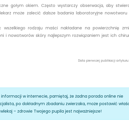
czne gołym okiem. Często wystarczy obserwacja, aby stwier
ekarz może zalecić dalsze badania laboratoryjne nowotworu
ąc wszelkiego rodzaju maści nakładane na powierzchnię zm
ni i nowotworów skóry najlepszym rozwiązaniem jest ich chiru
Data pierwszej publikacji artykułu: 
z informacji w internecie, pamiętaj, że żadna porada online nie
specjalista, po dokładnym zbadaniu zwierzaka, może postawić właś
zwlekaj – zdrowie Twojego pupila jest najważniejsze!