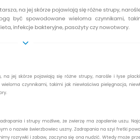
arsza, na jej skórze pojawiają się różne strupy, narośle
 mogą być spowodowane wieloma czynnikami, taki
eta, infekcje bakteryjne, pasożyty czy nowotwory.
 na jej skórze pojawiają się różne strupy, narośle i łyse placki
ieloma czynnikami, takimi jak niewłaściwa pielęgnacja, niew
ory.
ę zadrapania i strupy możliwe, że zwierzę ma zapalenie uszu. Naj
ym o nazwie świerzbowiec uszny. Zadrapania na szyi fretki po
imy rozrywki i zabaw, zaczyna się ona nudzić. Wtedy może prz