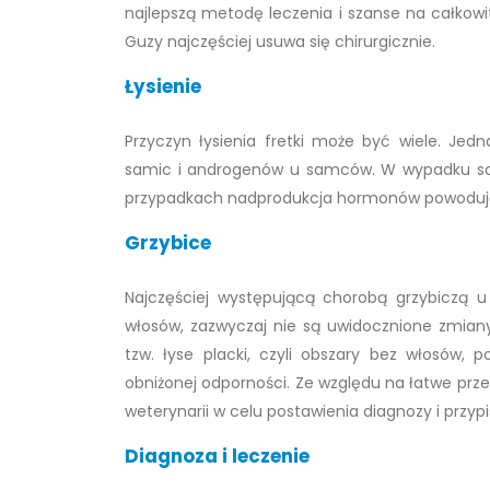
najlepszą metodę leczenia i szanse na całkowi
Guzy najczęściej usuwa się chirurgicznie.
Łysienie
Przyczyn łysienia fretki może być wiele. Je
samic i androgenów u samców. W wypadku sa
przypadkach nadprodukcja hormonów powodują
Grzybice
Najczęściej występującą chorobą grzybiczą u 
włosów, zazwyczaj nie są uwidocznione zmian
tzw. łyse placki, czyli obszary bez włosów, p
obniżonej odporności. Ze względu na łatwe przen
weterynarii w celu postawienia diagnozy i przyp
Diagnoza i leczenie