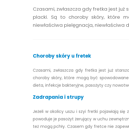
Czasami, zwłaszcza gdy fretka jest już st
placki. Są to choroby skóry, które
niewłaściwa pielęgnacja, niewłaściwa di
Choroby skóry u fretek
Czasami, zwłaszcza gdy fretka jest już starsza,
choroby skóry, które mogą być spowodowane w
dieta, infekcje bakteryjne, pasożyty czy nowotw
Zadrapania i strupy
Jeżeli w okolicy uszu i szyi fretki pojawiają si
powoduje je pasożyt żerujący w uchu zewnętrzn
też mogą pchły. Czasem gdy fretce nie zapewn