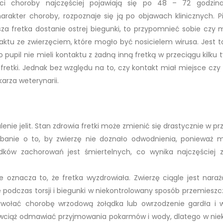
i choroby najczęściej pojawiają się po 48 – 72 godzin
rakter choroby, rozpoznaje się ją po objawach klinicznych. P
sza fretka dostanie ostrej biegunki, to przypomnieć sobie czy 
aktu ze zwierzęciem, które mogło być nosicielem wirusa. Jest to
go pupil nie mieli kontaktu z żadną inną fretką w przeciągu kilku 
retki. Jednak bez względu na to, czy kontakt miał miejsce czy t
arza weterynarii.
enie jelit. Stan zdrowia fretki może zmienić się drastycznie w p
adbanie o to, by zwierzę nie doznało odwodnienia, ponieważ 
ków zachorowań jest śmiertelnych, co wynika najczęściej 
ie oznacza to, że fretka wyzdrowiała. Zwierzę ciągle jest nara
e podczas torsji i biegunki w niekontrolowany sposób przemieszcz
ywołać chorobę wrzodową żołądka lub owrzodzenie gardła i 
 wciąż odmawiać przyjmowania pokarmów i wody, dlatego w nie