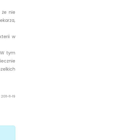
 że nie
ekarza,
terii w
. W tym
iecznie
zelkich
 2011-11-19