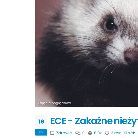
Zdjęcie poglądowe
ECE - Zakaźne nieżyt
19
LIS
Zdrowie
0
8.9k
3 min. 10 sek.