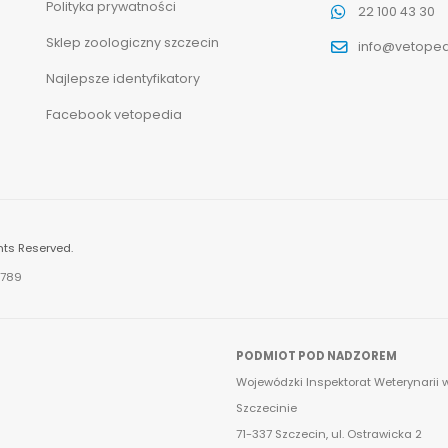
Polityka prywatności
22 100 43 30
Sklep zoologiczny szczecin
info@vetoped
Najlepsze identyfikatory
Facebook vetopedia
hts Reserved.
.789
PODMIOT POD NADZOREM
Wojewódzki Inspektorat Weterynarii 
Szczecinie
71-337 Szczecin, ul. Ostrawicka 2