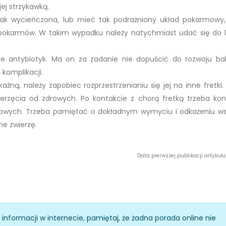
ej strzykawką.
ak wycieńczona, lub mieć tak podrażniony układ pokarmowy,
pokarmów. W takim wypadku należy natychmiast udać się do l
ce antybiotyk. Ma on za zadanie nie dopuścić do rozwoju bak
komplikacji.
aźną, należy zapobiec rozprzestrzenianiu się jej na inne fretki
erzęcia od zdrowych. Po kontakcie z chorą fretką trzeba kon
owych. Trzeba pamiętać o dokładnym wymyciu i odkażeniu ws
ne zwierzę.
Data pierwszej publikacji artykułu:
z informacji w internecie, pamiętaj, że żadna porada online nie