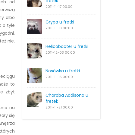
fretek
ach od
2011-11-17
00:00
ierwszą
my albo
Grypa u fretki
 o tyle
2011-11-13
00:00
tygodni,
eż nie,
Helicobacter u fretki
2011-12-03
00:00
Nosówka u fretki
rzeciągu
2011-11-15
00:00
może to
ze zbyt
Choroba Addisona u
fretek
żone na
2011-11-21
00:00
ały się
wnętrza
których