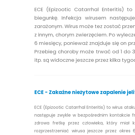
ECE (Epizootic Catarrhal Enteritis) to
biegunkę. Infekcja wirusem następuj
zarażonym. Wirus może tez zostać przeni
z innym, chorym zwierzęciem. Po wylecze
6 miesięcy, ponieważ znajduje się on pr
Przebieg choroby może trwać od 1 do 3 t
itp. są widoczne jeszcze przez kilka tyg
ECE - Zakaźne nieżytowe zapalenie jelit
ECE (Epizootic Catarrhal Enteritis) to wirus atak
następuje zwykle w bezpośrednim kontakcie fr
zdrowa fretkę przez człowieka, który miał
rozprzestrzeniać wirusa jeszcze przez okres