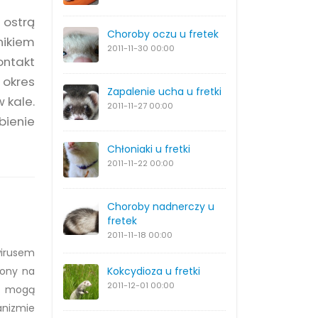
 ostrą
Choroby oczu u fretek
nikiem
2011-11-30
00:00
ontakt
 okres
Zapalenie ucha u fretki
 kale.
2011-11-27
00:00
bienie
Chłoniaki u fretki
2011-11-22
00:00
Choroby nadnerczy u
fretek
2011-11-18
00:00
 wirusem
iony na
Kokcydioza u fretki
2011-12-01
00:00
ki mogą
anizmie