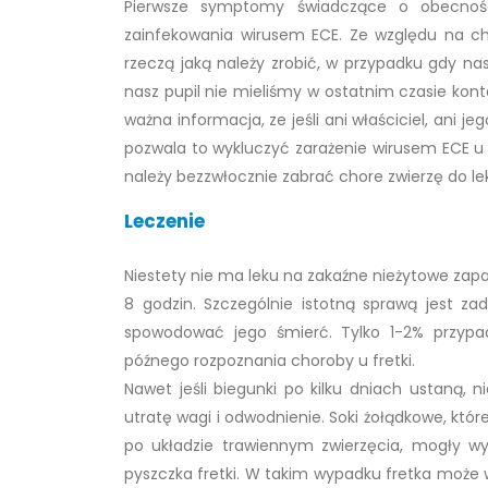
Pierwsze symptomy świadczące o obecnośc
zainfekowania wirusem ECE. Ze względu na cha
rzeczą jaką należy zrobić, w przypadku gdy na
nasz pupil nie mieliśmy w ostatnim czasie kont
ważna informacja, ze jeśli ani właściciel, ani je
pozwala to wykluczyć zarażenie wirusem ECE u f
należy bezzwłocznie zabrać chore zwierzę do lek
Leczenie
Niestety nie ma leku na zakaźne nieżytowe zapal
8 godzin. Szczególnie istotną sprawą jest z
spowodować jego śmierć. Tylko 1-2% przypad
późnego rozpoznania choroby u fretki.
Nawet jeśli biegunki po kilku dniach ustaną, n
utratę wagi i odwodnienie. Soki żołądkowe, któr
po układzie trawiennym zwierzęcia, mogły w
pyszczka fretki. W takim wypadku fretka może