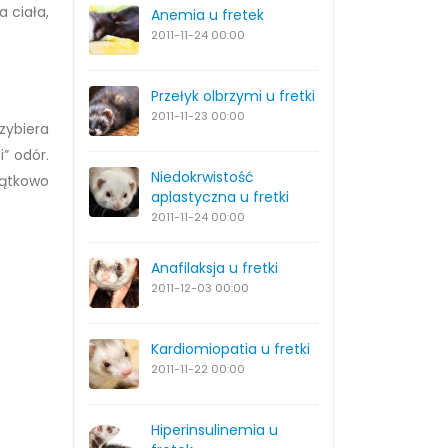
a ciała,
Anemia u fretek
2011-11-24
00:00
Przełyk olbrzymi u fretki
2011-11-23
00:00
zybiera
” odór.
Niedokrwistość
jątkowo
aplastyczna u fretki
2011-11-24
00:00
Anafilaksja u fretki
2011-12-03
00:00
Kardiomiopatia u fretki
2011-11-22
00:00
Hiperinsulinemia u