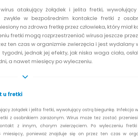
 wirus atakujący żołądek i jelita fretki, wywołujący
e zwykle w bezpośrednim kontakcie fretki z osob
esiony na zdrowa fretkę przez człowieka, który miał k
niu fretki mogą rozprzestrzeniać wirusa jeszcze przez
zez ten czas w organizmie zwierzęcia i jest wydalany w
ygodni, jednak jej efekty, jak niska waga ciała, osła
odni, a nawet miesięcy po wyleczeniu.
 u fretki
ujący żołądek i jelita fretki, wywołujący ostrą biegunkę. Infekcja
etki z osobnikiem zarażonym. Wirus może tez zostać przenies
 kontakt z innym, chorym zwierzęciem. Po wyleczeniu fret
 6 miesięcy, ponieważ znajduje się on przez ten czas w org