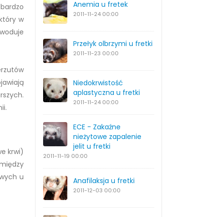
Anemia u fretek
 bardzo
2011-11-24
00:00
który w
owoduje
Przełyk olbrzymi u fretki
2011-11-23
00:00
erzutów
jawiają
Niedokrwistość
aplastyczna u fretki
rszych.
2011-11-24
00:00
i.
ECE - Zakaźne
nieżytowe zapalenie
jelit u fretki
e krwi)
2011-11-19
00:00
omiędzy
owych u
Anafilaksja u fretki
2011-12-03
00:00