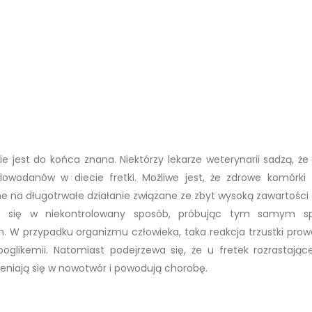
e jest do końca znana. Niektórzy lekarze weterynarii sadzą, że
owodanów w diecie fretki. Możliwe jest, że zdrowe komórki t
ne na długotrwałe działanie związane ze zbyt wysoką zawartości
ać się w niekontrolowany sposób, próbując tym samym sp
W przypadku organizmu człowieka, taka reakcja trzustki prow
poglikemii. Natomiast podejrzewa się, że u fretek rozrastając
eniają się w nowotwór i powodują chorobę.