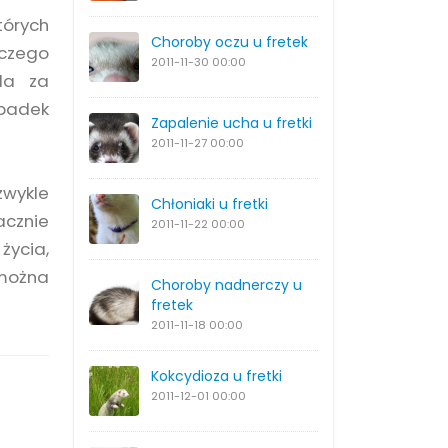
órych
Choroby oczu u fretek
 czego
2011-11-30
00:00
da za
spadek
Zapalenie ucha u fretki
2011-11-27
00:00
zwykle
Chłoniaki u fretki
acznie
2011-11-22
00:00
życia,
można
Choroby nadnerczy u
fretek
2011-11-18
00:00
Kokcydioza u fretki
2011-12-01
00:00