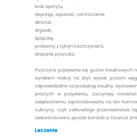
brak apetytu,
depresję, ospałość, zamroczenie,
ślinotok,
drgawki,
śpiączkę,
problemy z tylnymi kończynami,
drapanie pyszczka.
Przyczyna pojawiania się guzów insulinowych ni
wynikiem reakcji na zbyt wysoki poziom węgl
odpowiedzialne za produkcję insuliny, wystawio
prostych w pożywieniu, zaczynają rozrast
zwiększonemu zapotrzebowaniu na ten hormon. 
cukrzycy, czyli całkowitego przeciwieństwa hi
niekontrolowany sposób komórki w trzustce zmi
Leczenie