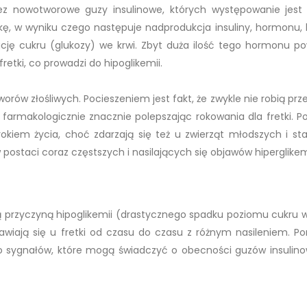
ez nowotworowe guzy insulinowe, których występowanie jest
tkę, w wyniku czego następuje nadprodukcja insuliny, hormonu, 
cję cukru (glukozy) we krwi. Zbyt duża ilość tego hormonu p
etki, co prowadzi do hipoglikemii.
orów złośliwych. Pocieszeniem jest fakt, że zwykle nie robią prz
farmakologicznie znacznie polepszając rokowania dla fretki. Po
okiem życia, choć zdarzają się też u zwierząt młodszych i sta
taci coraz częstszych i nasilających się objawów hiperglikemi
ią przyczyną hipoglikemii (drastycznego spadku poziomu cukru w
wiają się u fretki od czasu do czasu z różnym nasileniem. P
o sygnałów, które mogą świadczyć o obecności guzów insulin