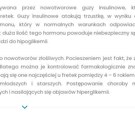
ływana przez nowotworowe guzy insulinowe, kt
etek. Guzy insulinowe atakują trzustkę, w wyniku
hormonu, który w normalnych warunkach odpowia
Zbyt duża ilość tego hormonu powoduje niebezpieczny 
dzi do hipoglikemii.
do nowotworów złośliwych. Pocieszeniem jest fakt, że 
 dlatego można je kontrolować farmakologicznie zn
ają się one najczęściej u fretek pomiędzy 4 – 6 rokiem 
 młodszych i starszych. Postępowanie choroby 
h i nasilających się objawów hiperglikemii.