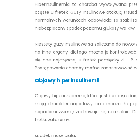
Hiperinsulinemia to choroba wywoływana prz
częste u fretek. Guzy insulinowe atakują trzus
normalnych warunkach odpowiada za stabiliza
niebezpieczny spadek poziomu glukozy we krwi fr
Niestety guzy insulinowe są zaliczane do nowotw
na inne organy, dlatego można je kontrolować 
się one najczęściej u fretek pomiędzy 4 – 6 r
Postępowanie choroby można zaobserwować w pos
Objawy hiperinsulinemii
Objawy hiperinsulinemii, która jest bezpośredn
mają charakter napadowy, co oznacza, że poja
napadami zwierzę zachowuje się normalnie. D
fretki, zaliczamy:
spadek masy ciała,