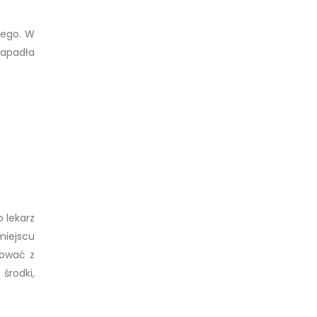
nego. W
zapadła
 lekarz
miejscu
tować z
środki,