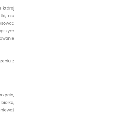
 której
ki, nie
tosować
lepszym
lowanie
zeniu z
rzęcia,
białka,
onieważ