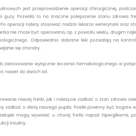
inowych jest przeprowadzenie operacji chirurgicznej, podczas
i guzy. Pozwala to na znaczne polepszenie stanu zdrowia fret
 Po operacji należy stosować nadzór lekarza weterynarii oraz s
 fretka nie może być operowana, np. z powodu wieku, drugim naj
kologicznego. Odpowiednio dobrane leki pozwalają na kontro
ijanie się choroby.
lub zastosowanie wyłącznie leczenia farmakologicznego w połąc
yć nawet do dwóch lat.
wanie naszej fretki, jak i należycie zadbać o stan zdrowia zwie
y zadbać o dietę naszego pupila. Posiłki powinny być bogate w 
zekąski mogą wywołać u chorej fretki napad hiperglikemii, p
cji insuliny.