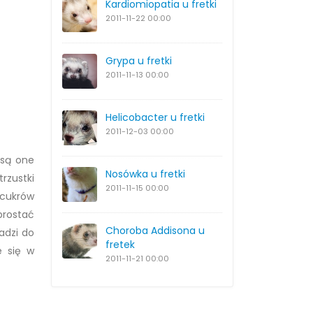
Kardiomiopatia u fretki
2011-11-22
00:00
Grypa u fretki
2011-11-13
00:00
Helicobacter u fretki
2011-12-03
00:00
 są one
Nosówka u fretki
rzustki
2011-11-15
00:00
 cukrów
rostać
Choroba Addisona u
adzi do
fretek
e się w
2011-11-21
00:00