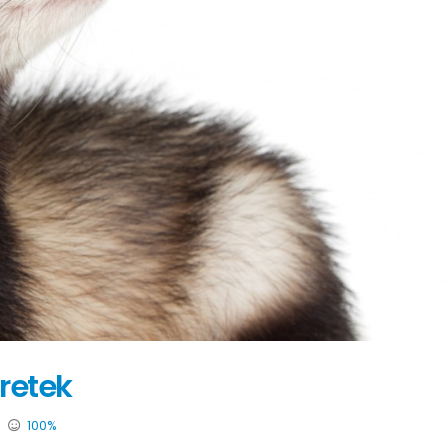
fretek
100%