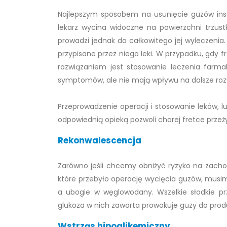
Najlepszym sposobem na usunięcie guzów insul
lekarz wycina widoczne na powierzchni trzustk
prowadzi jednak do całkowitego jej wyleczenia.
przypisane przez niego leki. W przypadku, gdy
rozwiązaniem jest stosowanie leczenia farma
symptomów, ale nie mają wpływu na dalsze rozw
Przeprowadzenie operacji i stosowanie leków, 
odpowiednią opieką pozwoli chorej fretce przeż
Rekonwalescencja
Zarówno jeśli chcemy obniżyć ryzyko na zachoro
które przebyło operację wycięcia guzów, musim
a ubogie w węglowodany. Wszelkie słodkie pr
glukoza w nich zawarta prowokuje guzy do produk
Wstrząs hipoglikemiczny