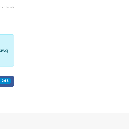
 2011-11-17
ciwą
280