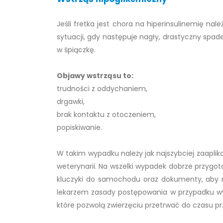
Jeśli fretka jest chora na hiperinsulinemię n
sytuacji, gdy następuje nagły, drastyczny spad
w śpiączkę.
Objawy wstrząsu to:
trudności z oddychaniem,
drgawki,
brak kontaktu z otoczeniem,
popiskiwanie.
W takim wypadku należy jak najszybciej zaaplik
weterynarii. Na wszelki wypadek dobrze przygo
kluczyki do samochodu oraz dokumenty, aby n
lekarzem zasady postępowania w przypadku wyst
które pozwolą zwierzęciu przetrwać do czasu p