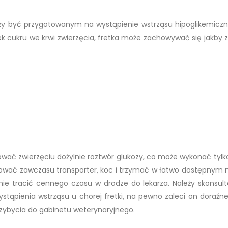
ależy być przygotowanym na wystąpienie wstrząsu hipoglikemicz
ek cukru we krwi zwierzęcia, fretka może zachowywać się jakby 
ować zwierzęciu dożylnie roztwór glukozy, co może wykonać tylko
tować zawczasu transporter, koc i trzymać w łatwo dostępnym 
ie tracić cennego czasu w drodze do lekarza. Należy skonsul
ąpienia wstrząsu u chorej fretki, na pewno zaleci on doraźne 
rzybycia do gabinetu weterynaryjnego.