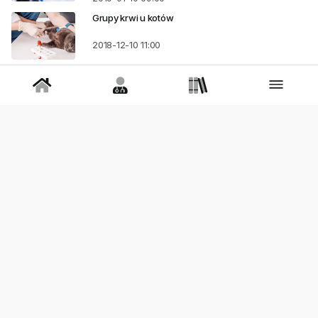
Grupy krwi u kotów
2018-12-10
11:00
Leczenie przewlekłej niewydolności nerek u
kotów
2018-11-28
15:09
Dieta przy przewlekłej niewydolności nerek (CKD)
2018-11-26
12:42
Dieta przy niedokrwistości
2018-10-25
16:09
Krioterapia w rehabilitacji zwierząt
2018-10-16
14:00
Szczepienia kotów - za i przeciw
2018-10-01
13:19