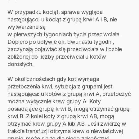
W przypadku kociąt, sprawa wygląda
następująco: u kociąt z grupą krwi A i B, nie
wytwarzane są
w pierwszych tygodniach życia przeciwciała.
Dopiero po upływie ok. dwunastu tygodni,
zaczynają pojawiać się przeciwciała w liczbie
zbliżonej do liczby przeciwciał u kotów
dorosłych.
W okolicznościach gdy kot wymaga
przetoczenia krwi, sytuacja z grupami jest
następująca: u kotów z grupą krwi A, przetoczyć
można wyłącznie krew grupy A. Koty
posiadające grupę krwi B, mogą otrzymać grupę
krwi B. Z kolei koty z grupą krwi AB, mogą
otrzymać krew grupy A lub AB. Jeśli zwierzę w
trakcie transfuzji otrzyma krew o niewłaściwej
grupie, może się to dla niego zakończyć