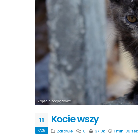
Zdjęcie poglądowe
Kocie wszy
11
CZE
Zdrowie
0
37.8k
1 min. 36 sek