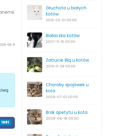
Głuchota u białych
anemii.
kotów
2012-03-01
00:00
Białaczka kotów
2007-11-15
00:00
2009-06-11
Zatrucie lilią u kotów
2014-11-28
00:00
Choroby spojówek u
ciwą
kota
2009-07-01
00:00
Brak apetytu u kota
2009-06-18
00:00
1801