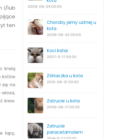
kota
 i/lub
2009-06-24
00:00
pijące
Choroby jamy ustnej u
yt ten
kota
2009-06-23
00:00
Koci katar
2007-11-17
00:00
b krwią
Żółtaczka u kota
 u kotów
2010-06-21
00:00
 się na
e włosa,
ać krew.
Zatrucie u kota
2009-06-17
00:00
Zatrucie
paracetamolem
e łapy,
2014-11-27
00:00