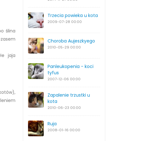
Trzecia powieka u kota
2009-07-28
00:00
o ślina
 czasem
Choroba Aujeszkyego
2010-05-29
00:00
e jaja
Panleukopenia - koci
tyfus
2007-12-06
00:00
kotów),
Zapalenie trzustki u
aleniem
kota
2010-06-23
00:00
Ruja
2008-01-16
00:00