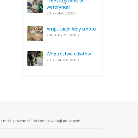
Transfuzje krwi w
weterynarii
2012-01-11
00:00
Amputacja łapy u kota
2009-07-21
00:00
Wnętrostwo u kotów
2012-04-04
00:00
ne i może prowadzić do konsekwencji prawnych.