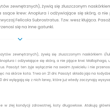
ów zewnętrznych), żywią się złuszczonym naskórkiem
a ssące krew: Anoplura i odżywiające się skórą, a nie 
wyczaj Felicola Subrostratus. Tzw. wesz kłująca. Pasoż
rzenosi się na inne gatunki.
żytów zewnętrznych), żywią się złuszczonym naskórkiem i/lu
Anoplura i odżywiające się skórą, a nie pijące krwi: Mallophaga,
s. Pasożyt ten żyje wyłącznie na swoim żywicielu i nie przenosi
ęc na skórze kota. Trwa on 21 dni. Pasożyt składa jaja na łodydz
0 dni wylęgają się z nich larwy, które już wtedy zaczynają wysys
 w złej kondycji zdrowotnej, koty długowłose. Atakują główni