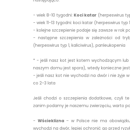
- wiek 8-10 tygodni:
Koci katar
(herpeswirus typ
- wiek 11-13 tygodni: koci katar (herpeswirus typ 
- kolejne szczepienie podaje się zawsze w rok po
- następne szczepienia w zależności od tryb
(herpeswirus typ 1, kaliciwirus), panleukopenia
* - jeśli nasz kot jest kotem wychodzącym lub 
naszym domu jest spora), wtedy konieczne jest
- jeśli nasz kot nie wychodzi na dwór i nie żyj
co 2-3 lata
Jeśli chodzi o szczepienia dodatkowe, czyli te
zanim podamy je naszemu zwierzęciu, warto poz
-
Wścieklizna
– w Polsce nie ma obowiązku s
wychodzi na dwór, lepiej ochronić go przed ryzy