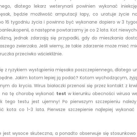
go, dlatego lekarz weterynarii powinien wykonać iniekcję
ęsak, będzie możliwość amputacji łapy, co uratuje życie 
y po 16 tygodniu życia i powinno być wykonane dopiero w 3 tygo
 panleukopenii, a następne powtarzamy je co 2 lata. Kot niewyc
izną, jednak zdarzają się przypadki, gdy do mieszkania dosta
naszego zwierzaka. Jeśli wiemy, że takie zdarzenie może mieć mi
czka przeciwko wściekliźnie.
 się z ryzykiem wystąpienia mięsaka poszczepiennego, dlatego u
iezbędne. Jakim kotom lepiej ją podać? Kotom wychodzącym, ży
m do krycia. Wirus białaczki przenosi się przez kontakt z krwią
iem na tę chorobę wykonać
test
w kierunku obecności wirusa we
 tego testu jest ujemny! Po pierwszym szczepieniu należy
ić kota co 1-3 lata. Pierwsze szczepienie najlepiej wykonać
e jest wysoce skuteczna, a ponadto obserwuje się stosunkowo