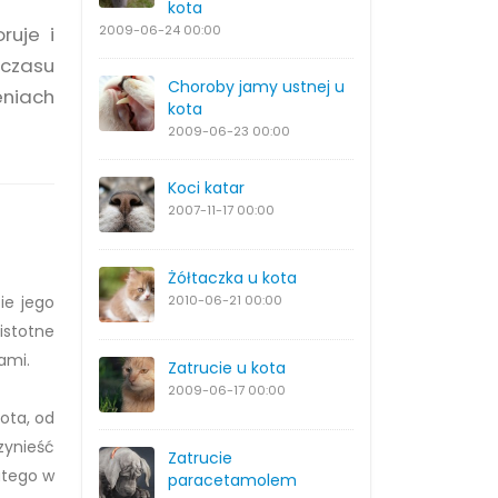
kota
ruje i
2009-06-24
00:00
wczasu
Choroby jamy ustnej u
eniach
kota
2009-06-23
00:00
Koci katar
2007-11-17
00:00
Żółtaczka u kota
ie jego
2010-06-21
00:00
istotne
ami.
Zatrucie u kota
2009-06-17
00:00
ota, od
zynieść
Zatrucie
atego w
paracetamolem