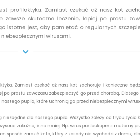
t profilaktyka. Zamiast czekać aż nasz kot zacho
e zawsze skuteczne leczenie, lepiej po prostu za
o istotne jest, aby pamiętać o regularnych szczepi
d niebezpiecznymi wirusami.
ktyka. Zamiast czekać aż nasz kot zachoruje i konieczne będz
iej po prostu zawczasu zabezpieczyć go przed chorobą. Dlatego 
 naszego pupila, które uchronią go przed niebezpiecznymi wirus
ą niezbędne dla naszego pupila. Wszystko zależy od trybu życia k
ą wysoce zakaźne, inne mniej. Np. wirus panleukopenii możemy pr
en sposób zarazić kota, który z zasady nie wychodzi z domu, dl