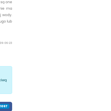
 są one
 nie ma
j wody.
ugo lub
2009-06-23
ciwą
1266