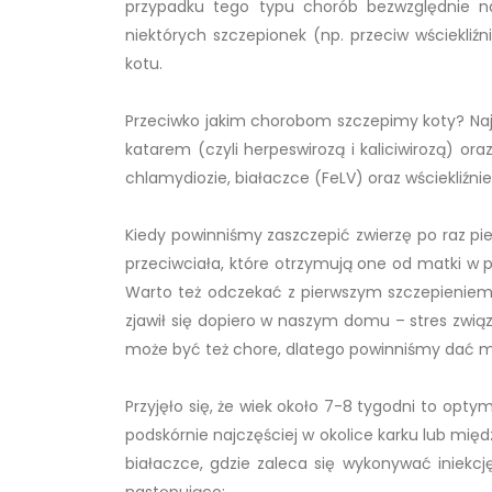
przypadku tego typu chorób bezwzględnie nal
niektórych szczepionek (np. przeciw wściekli
kotu.
Przeciwko jakim chorobom szczepimy koty? Najw
katarem (czyli herpeswirozą i kaliciwirozą) o
chlamydiozie, białaczce (FeLV) oraz wściekliźni
Kiedy powinniśmy zaszczepić zwierzę po raz pie
przeciwciała, które otrzymują one od matki w 
Warto też odczekać z pierwszym szczepieniem k
zjawił się dopiero w naszym domu – stres zwią
może być też chore, dlatego powinniśmy dać m
Przyjęło się, że wiek około 7-8 tygodni to opty
podskórnie najczęściej w okolice karku lub międ
białaczce, gdzie zaleca się wykonywać iniekc
następująco: