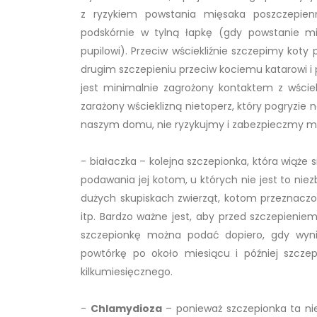
z ryzykiem powstania mięsaka poszczepienne
podskórnie w tylną łapkę (gdy powstanie mi
pupilowi). Przeciw wściekliźnie szczepimy kot
drugim szczepieniu przeciw kociemu katarowi i
jest minimalnie zagrożony kontaktem z wściekl
zarażony wścieklizną nietoperz, który pogryzie 
naszym domu, nie ryzykujmy i zabezpieczmy mru
- białaczka – kolejna szczepionka, która wiąże
podawania jej kotom, u których nie jest to n
dużych skupiskach zwierząt, kotom przeznaczony
itp. Bardzo ważne jest, aby przed szczepien
szczepionkę można podać dopiero, gdy wynik
powtórkę po około miesiącu i później szczep
kilkumiesięcznego.
-
Chlamydioza
– ponieważ szczepionka ta ni