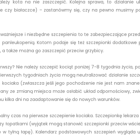
eży kota na nie zaszczepić. Kolejna sprawa, to działanie 
źnie czy białaczce) – zastanówmy się, czy na pewno musimy p
ażniejsze i niezbędne szczepienia to te zabezpieczające prze
raz panleukopenią. Kotom podaje się też szczepionki dodatkowe 
e, a także można go zaszczepić przeciw grzybicy.
rwszy? Nie należy szczepić kociąt poniżej 7-8 tygodnia życia, p
pierwszych tygodniach życia mogą neutralizować działanie szcze
ociaka (zwłaszcza jeśli jego pochodzenie nie jest nam znane)
zany ze zmianą miejsca może osłabić układ odpornościowy, zwi
u kilka dni na zaadaptowanie się do nowych warunków.
malny czas na pierwsze szczepienie kociaka. Szczepionkę lekarza
zy łopatkami (wyjątek mogą stanowić szczepionki przeciw wściekl
ję w tylną łapę). Kalendarz podstawowych szczepień wygląda 