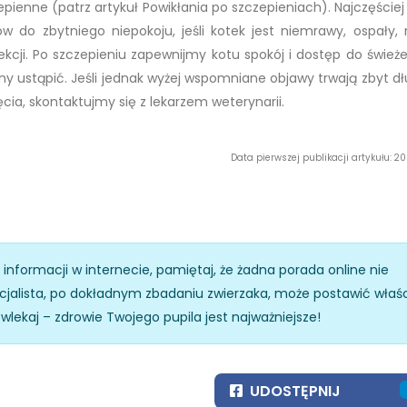
ienne (patrz artykuł Powikłania po szczepieniach). Najczęściej
w do zbytniego niepokoju, jeśli kotek jest niemrawy, ospały,
kcji. Po szczepieniu zapewnijmy kotu spokój i dostęp do świeże
y ustąpić. Jeśli jednak wyżej wspomniane objawy trwają zbyt dł
cia, skontaktujmy się z lekarzem weterynarii.
Data pierwszej publikacji artykułu: 
z informacji w internecie, pamiętaj, że żadna porada online nie
specjalista, po dokładnym zbadaniu zwierzaka, może postawić właś
zwlekaj – zdrowie Twojego pupila jest najważniejsze!
UDOSTĘPNIJ