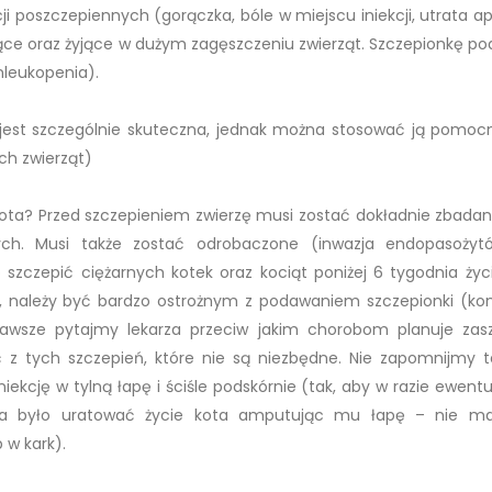
i poszczepiennych (gorączka, bóle w miejscu iniekcji, utrata ap
e oraz żyjące w dużym zagęszczeniu zwierząt. Szczepionkę pod
nleukopenia).
e jest szczególnie skuteczna, jednak można stosować ją pomoc
ch zwierząt)
ta? Przed szczepieniem zwierzę musi zostać dokładnie zbadan
rych. Musi także zostać odrobaczone (inwazja endopasożyt
szczepić ciężarnych kotek oraz kociąt poniżej 6 tygodnia życia
we, należy być bardzo ostrożnym z podawaniem szczepionki (ko
 Zawsze pytajmy lekarza przeciw jakim chorobom planuje zas
 z tych szczepień, które nie są niezbędne. Nie zapomnijmy t
iniekcję w tylną łapę i ściśle podskórnie (tak, aby w razie ewen
a było uratować życie kota amputując mu łapę – nie ma 
 w kark).