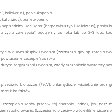
 1, kaliciwirus), panleukopenia
1, kaliciwirus), panleukopenia
 poprzednim : koci katar (herpeswirus typ 1, kaliciwirus), panleu
u życia zwierzęcia* podajemy co roku lub co 2-3 lata: koc
żyje w dużym skupisku zwierząt (zwłaszcza, gdy np. rotacja zwi
 powtarzanie szczepień co roku
e w dużym zagęszczeniu zwierząt, wtedy szczepienie wystarczy po
 przeciwko białaczce (FeLV), chlamydiozie, wściekliźnie oraz gr
nać kilka faktów.
zczepienia kotów przeciw tej chorobie, jednak, jeśli nasz 
kiem zachorowania. Szczepionka przeciwko wściekliźnie wiąże się