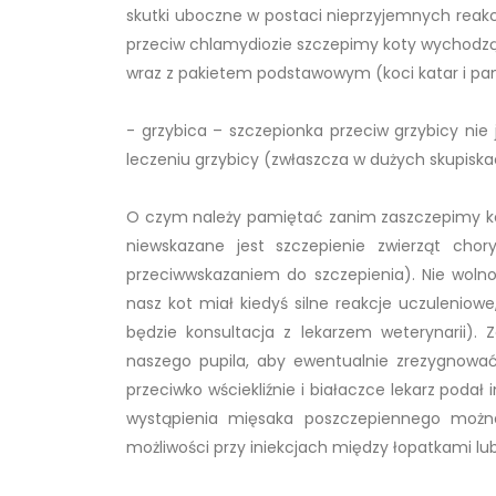
skutki uboczne w postaci nieprzyjemnych reakcj
przeciw chlamydiozie szczepimy koty wychodząc
wraz z pakietem podstawowym (koci katar i pa
- grzybica – szczepionka przeciw grzybicy ni
leczeniu grzybicy (zwłaszcza w dużych skupiska
O czym należy pamiętać zanim zaszczepimy ko
niewskazane jest szczepienie zwierząt cho
przeciwwskazaniem do szczepienia). Nie wolno 
nasz kot miał kiedyś silne reakcje uczulenio
będzie konsultacja z lekarzem weterynarii).
naszego pupila, aby ewentualnie zrezygnować
przeciwko wściekliźnie i białaczce lekarz podał 
wystąpienia mięsaka poszczepiennego możn
możliwości przy iniekcjach między łopatkami lub