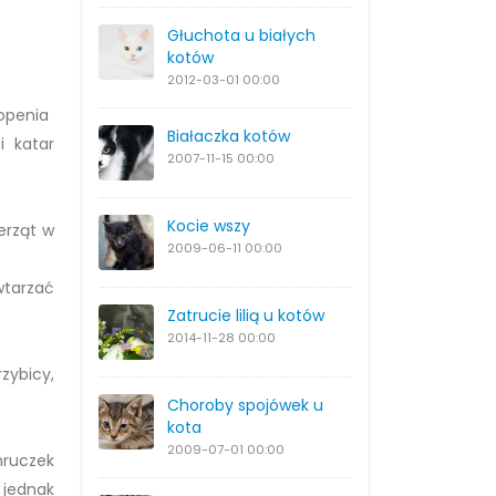
Głuchota u białych
kotów
2012-03-01
00:00
kopenia
Białaczka kotów
i katar
2007-11-15
00:00
Kocie wszy
erząt w
2009-06-11
00:00
wtarzać
Zatrucie lilią u kotów
2014-11-28
00:00
zybicy,
Choroby spojówek u
kota
2009-07-01
00:00
mruczek
 jednak