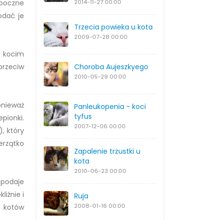
uboczne
2014-11-27
00:00
odać je
Trzecia powieka u kota
2009-07-28
00:00
d kocim
przeciw
Choroba Aujeszkyego
2010-05-29
00:00
onieważ
Panleukopenia - koci
tyfus
pionki.
2007-12-06
00:00
, który
erzątko
Zapalenie trzustki u
kota
2010-06-23
00:00
 podaje
iźnie i
Ruja
2008-01-16
00:00
u kotów