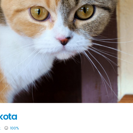
kota
.
100%