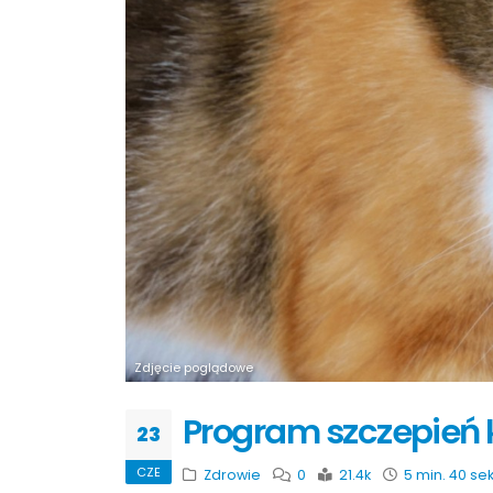
Zdjęcie poglądowe
Program szczepień 
23
CZE
Zdrowie
0
21.4k
5 min. 40 sek