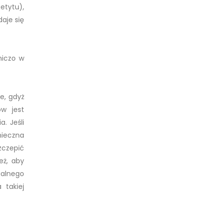
etytu),
aje się
niczo w
e, gdyż
ów jest
. Jeśli
nieczna
zczepić
eż, aby
tualnego
takiej