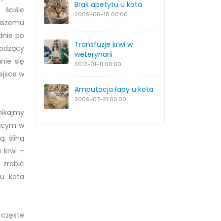
Brak apetytu u kota
 ściśle
2009-06-18
00:00
naszemu
dnie po
Transfuzje krwi w
hodzący
weterynarii
nie się
2012-01-11
00:00
ejsce w
Amputacja łapy u kota
2009-07-21
00:00
nikajmy
jącym w
, śliną
 krwi –
 zrobić
 u kota
 częste