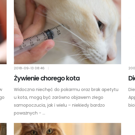
2018-09-13
08:46
|
200
Żywienie chorego kota
Di
 w
Widoczna niechęć do pokarmu oraz brak apetytu
Die
ego
u kota, mogą być zarówno objawem złego
Ap
samopoczucia, jak i wielu – niekiedy bardzo
bio
poważnych - ...