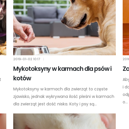
2019-01-02
10:17
|
201
Mykotoksyny w karmach dla psów i
Za
kotów
t
Ab
i 
Mykotoksyny w karmach dla zwierząt to częste
od
zjawisko, jednak wykrywana ilość pleśni w karmach
o...
dla zwierząt jest dość niska. Koty i psy są...