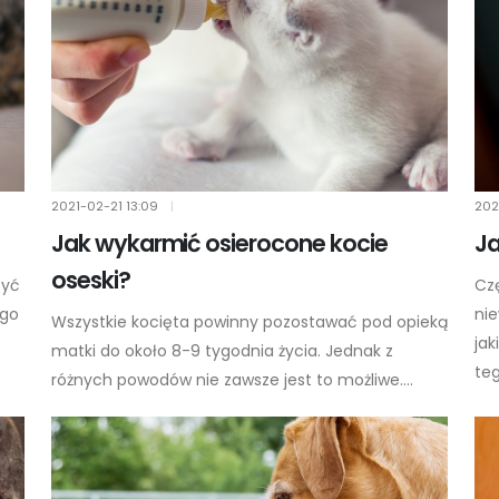
2021-02-21
13:09
|
202
Jak wykarmić osierocone kocie
Ja
oseski?
zyć
Cz
ego
ni
Wszystkie kocięta powinny pozostawać pod opieką
ja
matki do około 8-9 tygodnia życia. Jednak z
tego
różnych powodów nie zawsze jest to możliwe....