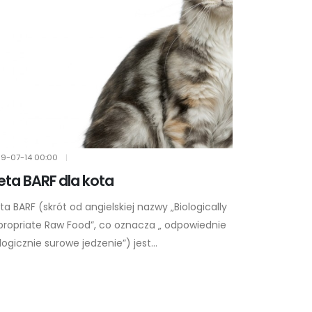
9-07-14
00:00
|
eta BARF dla kota
ta BARF (skrót od angielskiej nazwy „Biologically
propriate Raw Food”, co oznacza „ odpowiednie
logicznie surowe jedzenie”) jest...