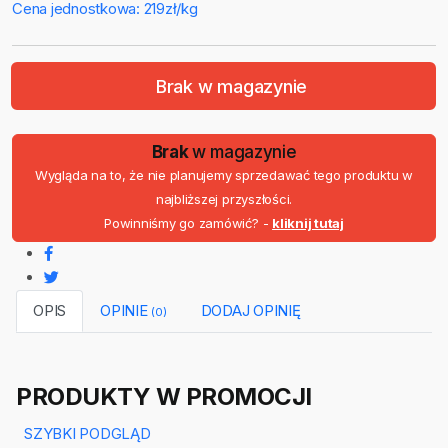
Cena jednostkowa: 219zł/kg
Brak w magazynie
Brak
w magazynie
Wygląda na to, że nie planujemy sprzedawać tego produktu w
najbliższej przyszłości.
Powinniśmy go zamówić? -
kliknij tutaj
OPIS
OPINIE
DODAJ OPINIĘ
(0)
PRODUKTY W PROMOCJI
SZYBKI PODGLĄD