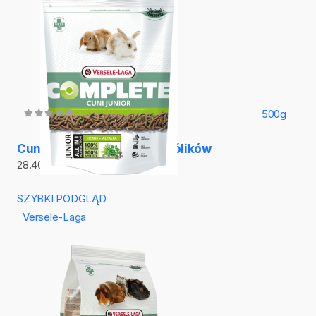
500g
Cuni Junior - pokarm dla królików
28.40
33.30
SZYBKI PODGLĄD
Versele-Laga