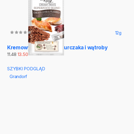
12g
Kremowy przysmak z kurczaka i wątroby
11.48
13.50
SZYBKI PODGLĄD
Grandorf