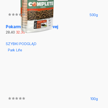
500g
Pokarm dla kawii domowej
28.40
32.30
SZYBKI PODGLĄD
Park Life
100g