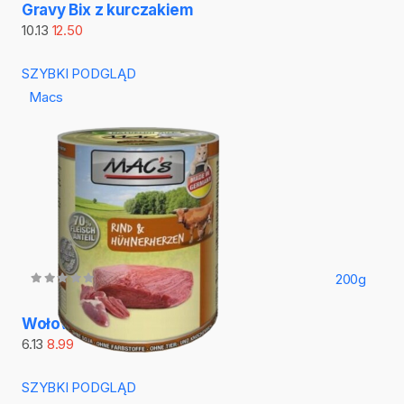
Gravy Bix z kurczakiem
10.13
12.50
SZYBKI PODGLĄD
Macs
200g
Wołowina i kurze serca
6.13
8.99
SZYBKI PODGLĄD