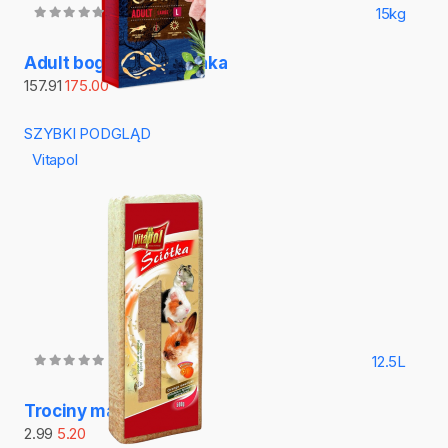
15kg
Adult bogaty w kurczaka
157.91
175.00
SZYBKI PODGLĄD
Vitapol
12.5L
Trociny małe
2.99
5.20