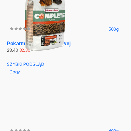
500g
Pokarm dla kawii domowej
28.40
32.30
SZYBKI PODGLĄD
Dogy
400g