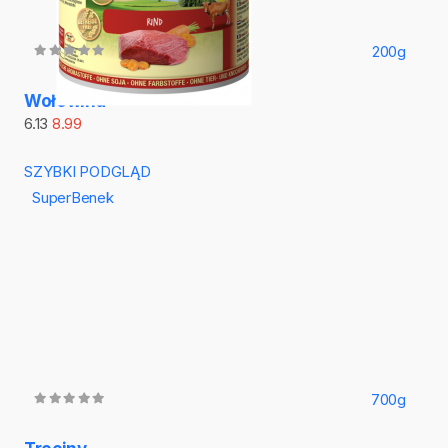
200g
Wołowina
6.13
8.99
SZYBKI PODGLĄD
SuperBenek
700g