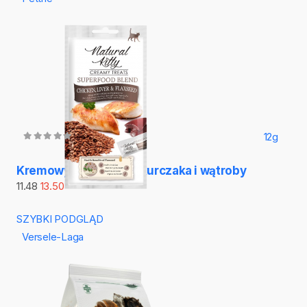
12g
Kremowy przysmak z kurczaka i wątroby
11.48
13.50
SZYBKI PODGLĄD
Versele-Laga