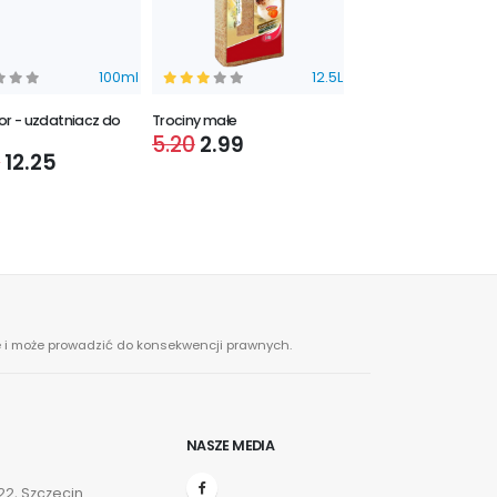
100ml
12.5L
or - uzdatniacz do
Trociny małe
Pokarm dla kawii do
5.20
2.99
32.30
28.40
0
12.25
ne i może prowadzić do konsekwencji prawnych.
NASZE MEDIA
2, Szczecin