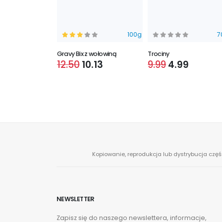
3kg
100g
7
sów dorosłych M
Gravy Bix z wołowiną
Trociny
119.90
12.50
10.13
9.99
4.99
Kopiowanie, reprodukcja lub dystrybucja częś
NEWSLETTER
Zapisz się do naszego newslettera, informacje,