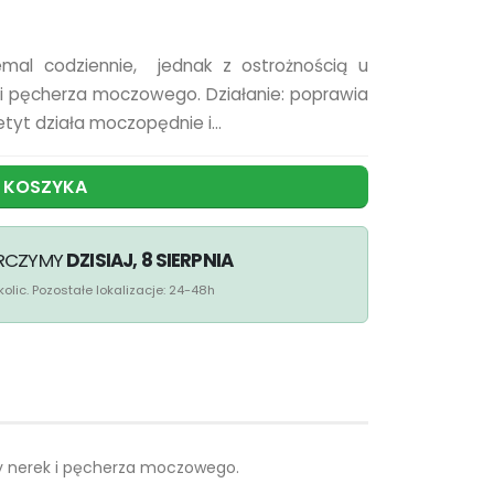
mal codziennie, jednak z ostrożnością u
k i pęcherza moczowego. Działanie: poprawia
yt działa moczopędnie i...
 KOSZYKA
ARCZYMY
DZISIAJ, 8 SIERPNIA
olic. Pozostałe lokalizacje: 24-48h
by nerek i pęcherza moczowego.