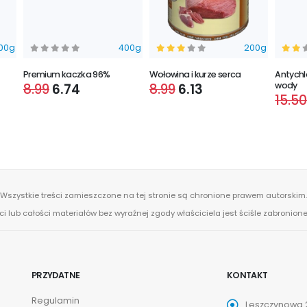
00g
400g
200g
Premium kaczka 96%
Wołowina i kurze serca
Antychl
wody
8.99
6.74
8.99
6.13
15.5
Wszystkie treści zamieszczone na tej stronie są chronione prawem autorskim.
ci lub całości materiałów bez wyraźnej zgody właściciela jest ściśle zabronio
PRZYDATNE
KONTAKT
Regulamin
Leszczynowa 2