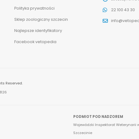
Polityka prywatności
22 100 43 30
Sklep zoologiczny szczecin
info@vetoped
Najlepsze identyfikatory
Facebook vetopedia
hts Reserved.
.826
PODMIOT POD NADZOREM
Wojewódzki Inspektorat Weterynarii 
Szczecinie