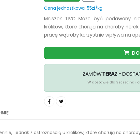
Cena jednostkowa: 55zł/kg
Mniszek TIVO Może być podawany nie
królików, które chorują na choroby nere
pracę wątroby korzystnie wpływa na apet
DO
ZAMÓW
TERAZ
- DOST
W dostawie dla Szczecina i ok
INIĘ
nie, jednak z ostrożnością u królików, które chorują na choro