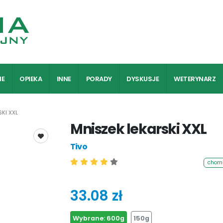
IE
OPIEKA
INNE
PORADY
DYSKUSJE
WETERYNARZ
KI XXL
Mniszek lekarski XXL
Tivo
chom
33.08 zł
Wybrane:
600g
150g