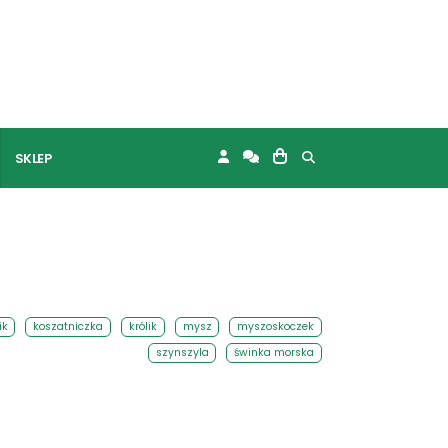
SKLEP
ik
koszatniczka
królik
mysz
myszoskoczek
szynszyla
świnka morska