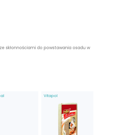
 i ze skłonnościami do powstawania osadu w
cal
Vitapol
Versele-Laga