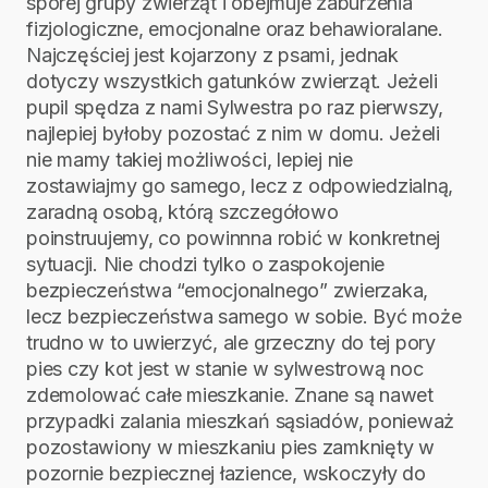
sporej grupy zwierząt i obejmuje zaburzenia
fizjologiczne, emocjonalne oraz behawioralane.
Najczęściej jest kojarzony z psami, jednak
dotyczy wszystkich gatunków zwierząt. Jeżeli
pupil spędza z nami Sylwestra po raz pierwszy,
najlepiej byłoby pozostać z nim w domu. Jeżeli
nie mamy takiej możliwości, lepiej nie
zostawiajmy go samego, lecz z odpowiedzialną,
zaradną osobą, którą szczegółowo
poinstruujemy, co powinnna robić w konkretnej
sytuacji. Nie chodzi tylko o zaspokojenie
bezpieczeństwa “emocjonalnego” zwierzaka,
lecz bezpieczeństwa samego w sobie. Być może
trudno w to uwierzyć, ale grzeczny do tej pory
pies czy kot jest w stanie w sylwestrową noc
zdemolować całe mieszkanie. Znane są nawet
przypadki zalania mieszkań sąsiadów, ponieważ
pozostawiony w mieszkaniu pies zamknięty w
pozornie bezpiecznej łazience, wskoczyły do