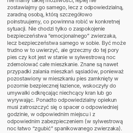
nie mamy takiej możliwości, lepiej nie
zostawiajmy go samego, lecz z odpowiedzialną,
zaradną osobą, którą szczegółowo
poinstruujemy, co powinnna robić w konkretnej
sytuacji. Nie chodzi tylko o zaspokojenie
bezpieczeństwa “emocjonalnego” zwierzaka,
lecz bezpieczeństwa samego w sobie. Być może
trudno w to uwierzyć, ale grzeczny do tej pory
pies czy kot jest w stanie w sylwestrową noc
zdemolować całe mieszkanie. Znane są nawet
przypadki zalania mieszkań sąsiadów, ponieważ
pozostawiony w mieszkaniu pies zamknięty w
pozornie bezpiecznej łazience, wskoczyły do
umywalki odkręcając niechcący kran lub go
wyrywając. Ponadto odpowiedzialny opiekun
musi zatroszczyć się o spacer o odpowiedniej
godzinie, w odpowiednim miejscu i z
odpowiednim zabezpieczeniem (w sylwestrową
noc łatwo “zgubić” spanikowanego zwierzaka).